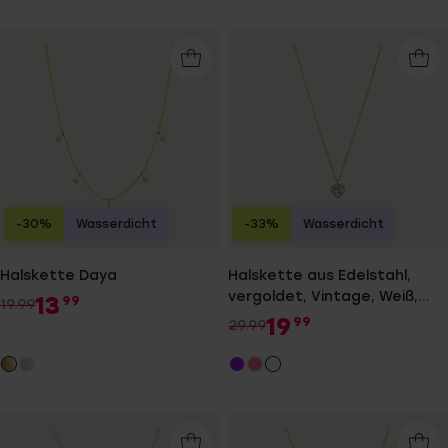
-30%
Wasserdicht
-33%
Wasserdicht
Halskette Daya
Halskette aus Edelstahl,
vergoldet, Vintage, Weiß,
13
99
19.99
Herz
19
99
29.99