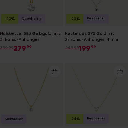
Bestseller
-30%
Nachhaltig
-20%
Halskette, 585 Gelbgold, mit
Kette aus 375 Gold mit
Zirkonia-Anhänger
Zirkonia-Anhänger, 4 mm
279
199
99
99
399.99
249.99
Bestseller
-34%
Bestseller