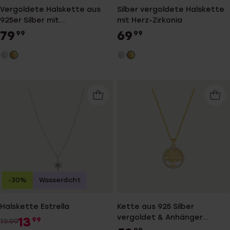
Vergoldete Halskette aus
Silber vergoldete Halskette
925er Silber mit
mit Herz-Zirkonia
zirkoniabesetztem Anhänger
79
69
99
99
in der Form eines doppelten
Herzens
-30%
Wasserdicht
Halskette Estrella
Kette aus 925 Silber
vergoldet & Anhänger
13
99
19.99
Lebensbaum mit Zirkonia