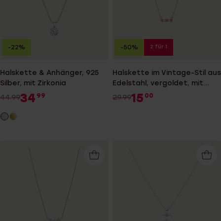
2 für 1
-22%
-50%
Halskette & Anhänger, 925
Halskette im Vintage-Stil aus
Silber, mit Zirkonia
Edelstahl, vergoldet, mit
Opal
34
15
99
00
44.99
29.99