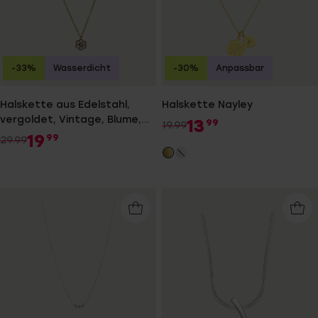
-33%
Wasserdicht
-30%
Anpassbar
Halskette aus Edelstahl,
Halskette Nayley
vergoldet, Vintage, Blume,
13
99
19.99
Weiß
19
99
29.99