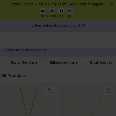
Letzte Chance: 2 für 1 auf alles im SALE* Jetzt shoppen!
02
09
11
57
Tagen
Stunden
Min
Sec
Kostenlose Lieferung ab €49
You
Schmuck & Uhren
Ketten
are
Gold Ketten
Silberketten
Stahlketten
here:
145
Produkte