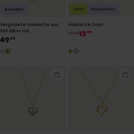
-30%
Wasserdicht
Bestseller
Vergoldete Halskette aus
Halskette Daya
925 Silber mit
13
99
19.99
zirkoniabesetztem
49
99
Herzanhänger