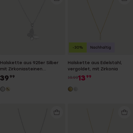
-30%
Nachhaltig
Halskette aus 925er Silber
Halskette aus Edelstahl,
mit Zirkoniasteinen
vergoldet, mit Zirkonia
besetztem Anhänger in
39
13
99
99
19.99
Schmetterlingsform