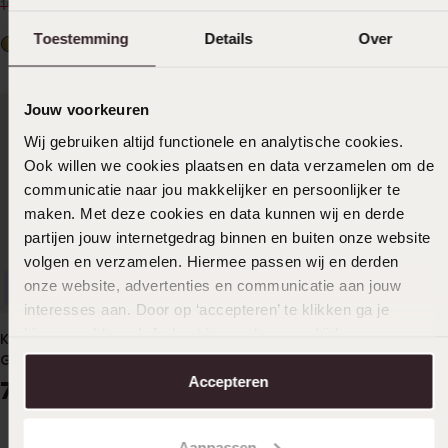
13
13
99
99
19.99
19.99
Toestemming
Details
Over
Jouw voorkeuren
Wij gebruiken altijd functionele en analytische cookies.
Ook willen we cookies plaatsen en data verzamelen om de
communicatie naar jou makkelijker en persoonlijker te
maken. Met deze cookies en data kunnen wij en derde
partijen jouw internetgedrag binnen en buiten onze website
volgen en verzamelen. Hiermee passen wij en derden
onze website, advertenties en communicatie aan jouw
Anpassbar
-33%
Wasserdicht
interesses aan. Door op ‘accepteren’ te klikken ga je
hiermee akkoord. Je kunt je voorkeuren altijd weer
Kette, 925 Silber, Herz,
Halskette aus Edelstahl,
aanpassen. Lees er meer over in ons
cookiebeleid
.
Gravur, Zirkonia
vergoldet, Vintage, Rosa,
Accepteren
Herz
74
19
99
99
29.99
Aanpassen