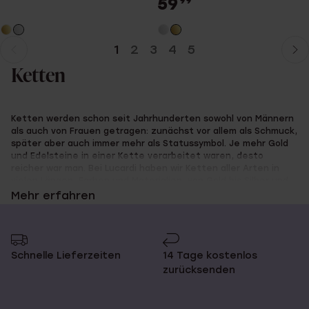
59
99
1
2
3
4
5
Aktuelle
Weiter
Seite
zur
Ketten
Seite
Ketten werden schon seit Jahrhunderten sowohl von Männern
als auch von Frauen getragen: zunächst vor allem als Schmuck,
später aber auch immer mehr als Statussymbol. Je mehr Gold
und Edelsteine in einer Kette verarbeitet waren, desto
reicher war man. Bei Lucardi haben wir Ketten aller Arten in
vielen Längen, Farben und Materialien, von Gold bis Silber und
von Leder bis Edelstahl. Coole Ketten für Männer, modische
Mehr erfahren
Ketten für Frauen und super süße Ketten für Kinder!
Schnelle Lieferzeiten
14 Tage kostenlos
Lass deine Kette personalisieren
zurücksenden