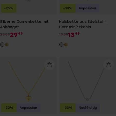
-25%
-30%
Anpassbar
Silberne Damenkette mit
Halskette aus Edelstahl,
Anhänger
Herz mit Zirkonia
29
13
99
99
39.99
19.99
-30%
Anpassbar
-30%
Nachhaltig