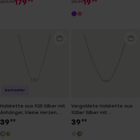
179
19
99
99
269.99
29.99
Bestseller
Halskette aus 925 Silber mit
Vergoldete Halskette aus
Anhänger, kleine Herzen,
925er Silber mit
Zirkonia
Zirkoniabesatz
39
39
99
99