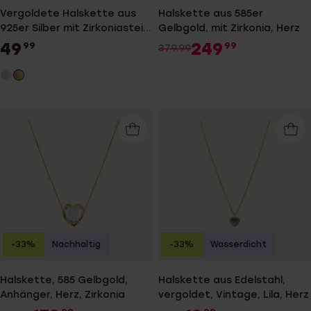
Vergoldete Halskette aus
Halskette aus 585er
925er Silber mit Zirkoniastein
Gelbgold, mit Zirkonia, Herz
besetztem Anhänger
49
249
99
99
379.99
-33%
Nachhaltig
-33%
Wasserdicht
Halskette, 585 Gelbgold,
Halskette aus Edelstahl,
Anhänger, Herz, Zirkonia
vergoldet, Vintage, Lila, Herz