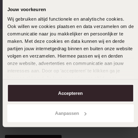
Kostenloser Versand ab
Bewertet mit 4,58 / 5
Jouw voorkeuren
€49
(55.000+ reviews)
Wij gebruiken altijd functionele en analytische cookies.
Ook willen we cookies plaatsen en data verzamelen om de
communicatie naar jou makkelijker en persoonlijker te
maken. Met deze cookies en data kunnen wij en derde
Direkt zu
partijen jouw internetgedrag binnen en buiten onze website
volgen en verzamelen. Hiermee passen wij en derden
Über Lucardi
onze website, advertenties en communicatie aan jouw
interesses aan. Door op ‘accepteren’ te klikken ga je
hiermee akkoord. Je kunt je voorkeuren altijd weer
Kundenservice
aanpassen. Lees er meer over in ons
cookiebeleid
.
Accepteren
LUCARDI MITGLIED
Aanpassen
Werde Mitglied und erhalte immer mindestens 10%
Rabatt auf all deine Einkäufe