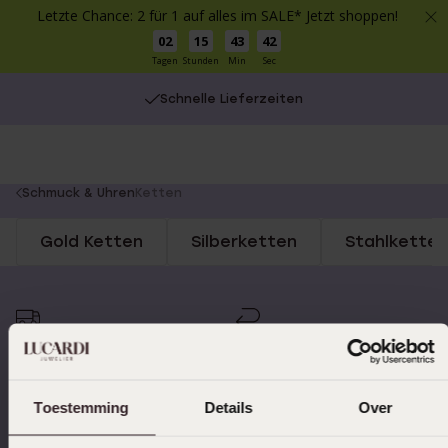
Letzte Chance: 2 für 1 auf alles im SALE* Jetzt shoppen!
02
15
43
42
Tagen
Stunden
Min
Sec
Schnelle Lieferzeiten
You
Schmuck & Uhren
Ketten
are
Gold Ketten
Silberketten
Stahlketten
here:
Schnelle Lieferzeiten
14 Tage kostenlos
zurücksenden
Toestemming
Details
Over