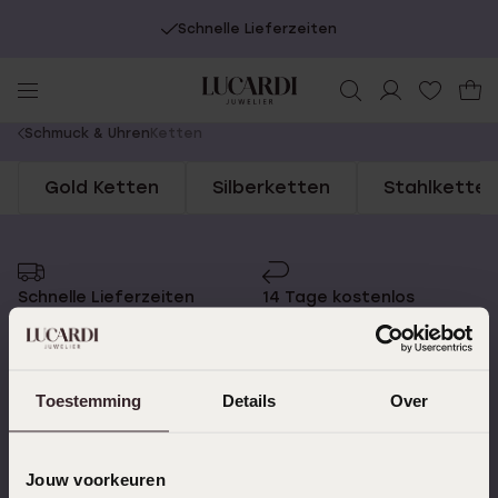
Schnelle Lieferzeiten
You
Schmuck & Uhren
Ketten
are
Gold Ketten
Silberketten
Stahlketten
here:
Schnelle Lieferzeiten
14 Tage kostenlos
zurücksenden
Toestemming
Details
Over
Kostenloser Versand ab
Bewertet mit 4,58 / 5
€49
(55.000+ reviews)
Jouw voorkeuren