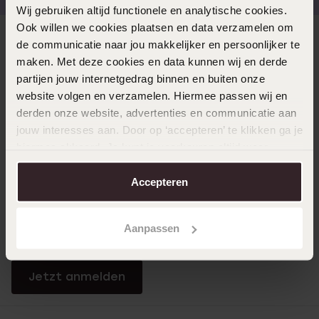
Wij gebruiken altijd functionele en analytische cookies.
Ook willen we cookies plaatsen en data verzamelen om
Direkt zu
de communicatie naar jou makkelijker en persoonlijker te
maken. Met deze cookies en data kunnen wij en derde
partijen jouw internetgedrag binnen en buiten onze
Über Lucardi
website volgen en verzamelen. Hiermee passen wij en
derden onze website, advertenties en communicatie aan
jouw interesses aan. Door op ‘accepteren’ te klikken ga je
Kundenservice
hiermee akkoord. Je kunt je voorkeuren altijd weer
aanpassen. Lees er meer over in ons
cookiebeleid
.
Accepteren
LUCARDI MITGLIED
Werde Mitglied und erhalte immer mindestens 10%
Aanpassen
Rabatt auf all deine Einkäufe
Jetzt anmelden