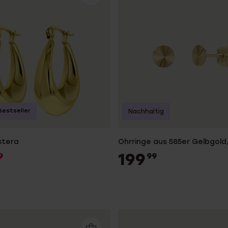
Bestseller
Nachhaltig
stera
Ohrringe aus 585er Gelbgold
199
9
99