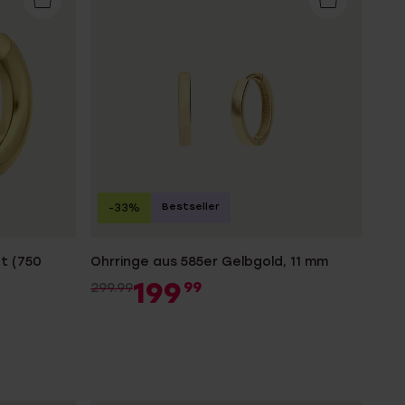
Bestseller
-33%
et (750
Ohrringe aus 585er Gelbgold, 11 mm
199
99
299.99