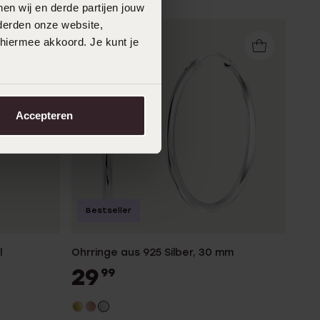
en wij en derde partijen jouw
derden onze website,
 hiermee akkoord. Je kunt je
Accepteren
Bestseller
l
Ohrringe aus 925 Silber, 30 mm
29
99