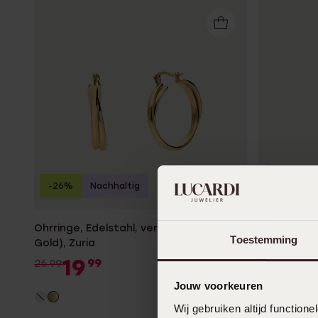
-26%
Nachhaltig
-34%
Ohrringe, Edelstahl, vergoldet (750
Ohrringe a
Toestemming
Gold), Zuria
2
379.99
19
99
26.99
Jouw voorkeuren
Wij gebruiken altijd functio