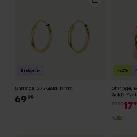
-22%
Bestseller
Ohrringe, 375 Gold, 11 mm
Ohrringe, E
Gold), Yve
69
99
17
9
22.99