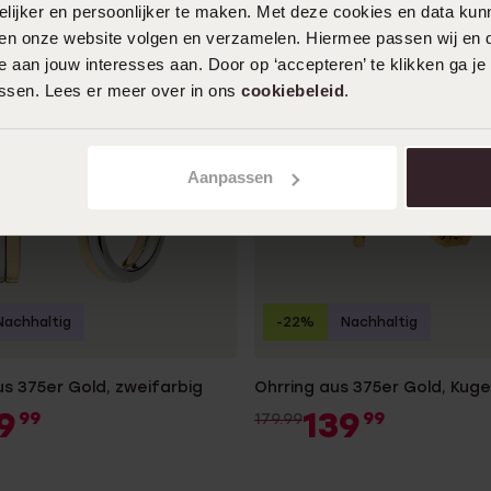
ijker en persoonlijker te maken. Met deze cookies en data kunn
iten onze website volgen en verzamelen. Hiermee passen wij en 
 aan jouw interesses aan. Door op ‘accepteren’ te klikken ga je
assen. Lees er meer over in ons
cookiebeleid
.
Aanpassen
Nachhaltig
-22%
Nachhaltig
us 375er Gold, zweifarbig
Ohrring aus 375er Gold, Kuge
9
139
99
99
179.99