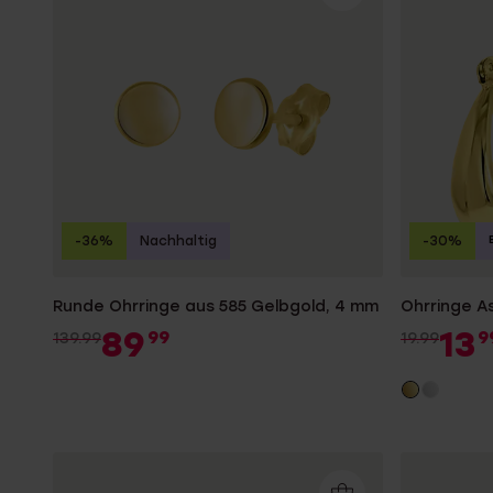
-36%
Nachhaltig
-30%
Runde Ohrringe aus 585 Gelbgold, 4 mm
Ohrringe A
89
13
99
9
139.99
19.99