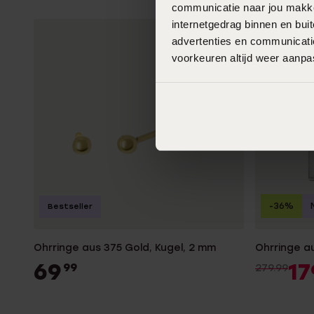
communicatie naar jou makkel
internetgedrag binnen en bu
advertenties en communicatie
voorkeuren altijd weer aanp
-36%
Bestseller
Ohrringe aus 375 Gold, Kugel, 2 mm
Ohrringe a
69
17
99
279.99