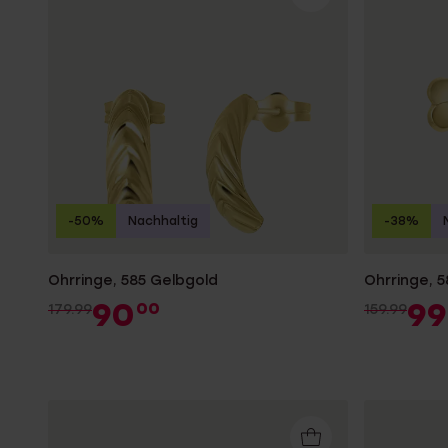
Personalisierter Schmuck
Edelstein
Fußkettchen
Disney
K3
Accessoires
-50%
Nachhaltig
-38%
Ohrringe, 585 Gelbgold
Ohrringe, 
90
99
00
179.99
159.99