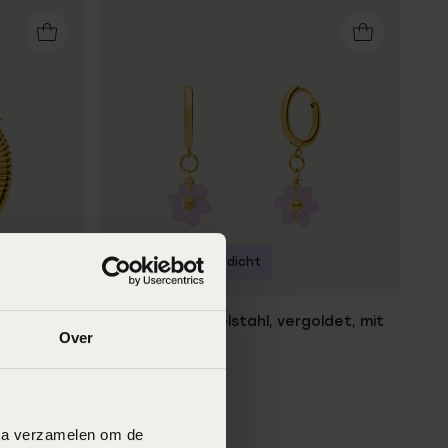
-30%
Wasserdicht
ldet, tolle
Ohrringe aus Edelstahl, vergoldet, mit
Over
Blumen
13
99
19.99
data verzamelen om de