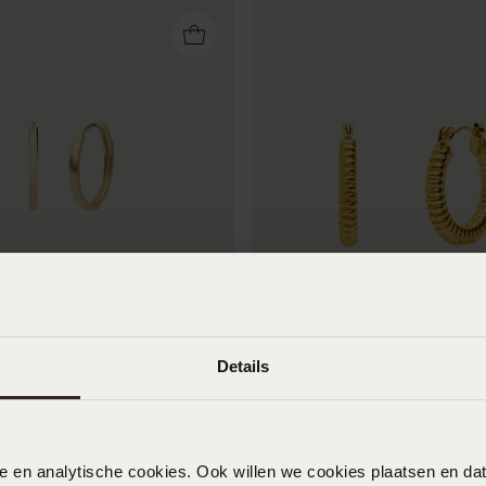
Nachhaltig
-30%
Wasserdicht
us 585er Gelbgold, 13 mm
Ohrringe aus Edelstahl, vergo
Details
Verarbeitung
49
99
13
99
19.99
nele en analytische cookies. Ook willen we cookies plaatsen en 