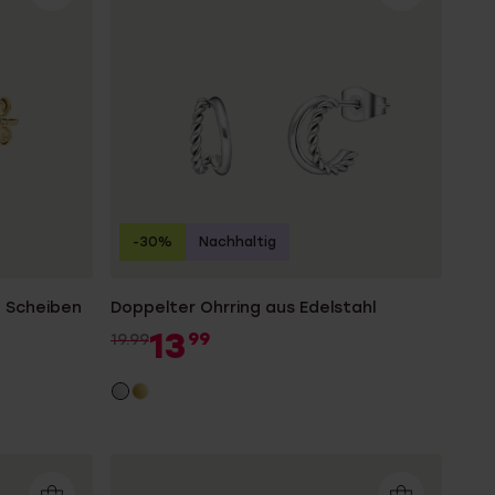
-30%
Nachhaltig
, Scheiben
Doppelter Ohrring aus Edelstahl
13
99
19.99