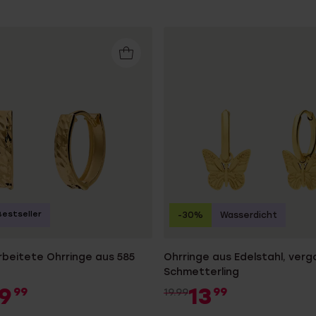
Bestseller
-30%
Wasserdicht
rbeitete Ohrringe aus 585
Ohrringe aus Edelstahl, verg
Schmetterling
9
13
99
99
19.99