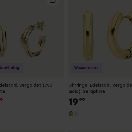
Nachhaltig
Wasserdicht
delstahl, vergoldet (750
Ohrringe, Edelstahl, vergold
tte
Gold), Seraphine
19
9
99