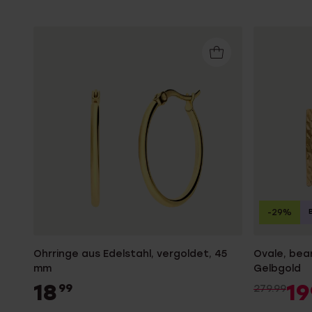
-29%
Ohrringe aus Edelstahl, vergoldet, 45
Ovale, bea
mm
Gelbgold
18
19
99
279.99