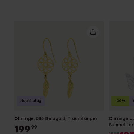
Nachhaltig
-30%
Ohrringe, 585 Gelbgold, Traumfänger
Ohrringe au
Schmetterl
199
99
9
19.99