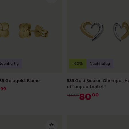
e
Sale
Nachhaltig
-50%
Nachhaltig
585 Gelbgold, Blume
585 Gold Bicolor-Ohrringe „H
offengearbeitet“
99
80
00
159.99