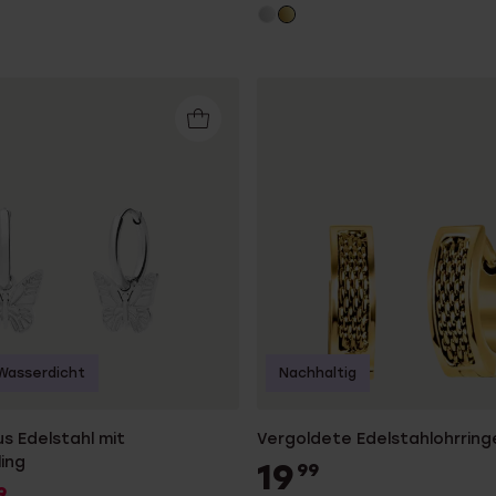
Wasserdicht
Nachhaltig
s Edelstahl mit
Vergoldete Edelstahlohrring
ing
19
99
9