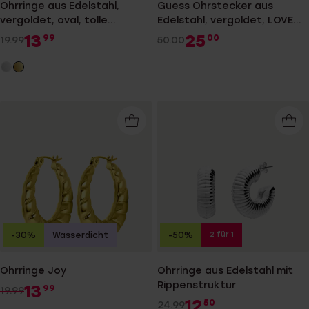
Ohrringe aus Edelstahl,
Guess Ohrstecker aus
vergoldet, oval, tolle
Edelstahl, vergoldet, LOVE
Verarbeitung
GUESS
13
25
99
00
19.99
50.00
2 für 1
-30%
Wasserdicht
-50%
Ohrringe Joy
Ohrringe aus Edelstahl mit
Rippenstruktur
13
99
19.99
12
50
24.99