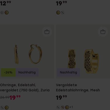
Seraphine
12
19
99
99
-26%
Nachhaltig
Nachhaltig
Ohrringe, Edelstahl,
Vergoldete
vergoldet (750 Gold), Zuria
Edelstahlohrringe, Mesh
19
19
99
99
26.99
+1