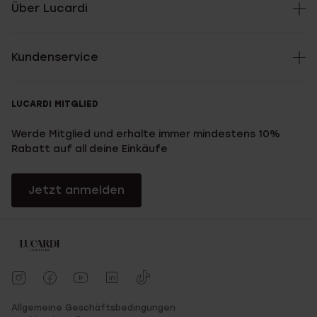
Über Lucardi
Oorbellen:
Colours by Kate oorbellen
|
Camille oorbellen
|
14
karaat gouden Diamond Luxury oorbellen
Kundenservice
LUCARDI MITGLIED
Werde Mitglied und erhalte immer mindestens 10%
Rabatt auf all deine Einkäufe
Jetzt anmelden
Allgemeine Geschäftsbedingungen