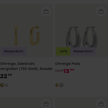
Wasserdicht
-30%
Wasserdicht
Ohrringe, Edelstahl,
Ohrringe Maia
vergoldet (750 Gold), Rosalie
13
99
19.99
22
99