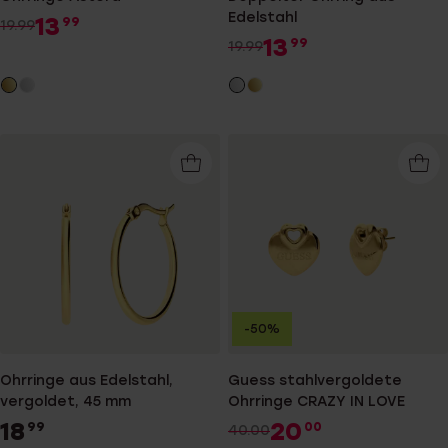
Edelstahl
13
99
19.99
13
99
19.99
-50%
Ohrringe aus Edelstahl,
Guess stahlvergoldete
vergoldet, 45 mm
Ohrringe CRAZY IN LOVE
18
20
99
00
40.00