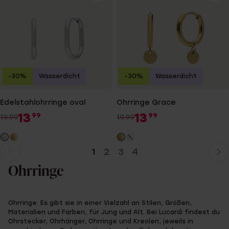
-30%
Wasserdicht
-30%
Wasserdicht
Edelstahlohrringe oval
Ohrringe Grace
13
13
99
99
19.99
19.99
1
2
3
4
Aktuelle
Weiter
Seite
zur
Ohrringe
Seite
Ohrringe: Es gibt sie in einer Vielzahl an Stilen, Größen,
Materialien und Farben, für Jung und Alt. Bei Lucardi findest du
Ohrstecker, Ohrhänger, Ohrringe und Kreolen, jeweils in