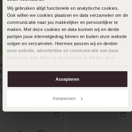
Wij gebruiken altijd functionele en analytische cookies.
Ook willen we cookies plaatsen en data verzamelen om de
communicatie naar jou makkelijker en persoonlijker te
maken. Met deze cookies en data kunnen wij en derde
partijen jouw internetgedrag binnen en buiten onze website
volgen en verzamelen. Hiermee passen wij en derden
onze website, advertenties en communicatie aan jouw
-30%
Wasserdicht
Nachhaltig
interesses aan. Door op ‘accepteren’ te klikken ga je
hiermee akkoord. Je kunt je voorkeuren altijd weer
Vergoldete
Ohrringe, Edelstahl,
Edelstahlohrringe oval
vergoldet (750 Gold),
aanpassen. Lees er meer over in ons
cookiebeleid
.
Modeste
13
19
Accepteren
99
99
19.99
Aanpassen