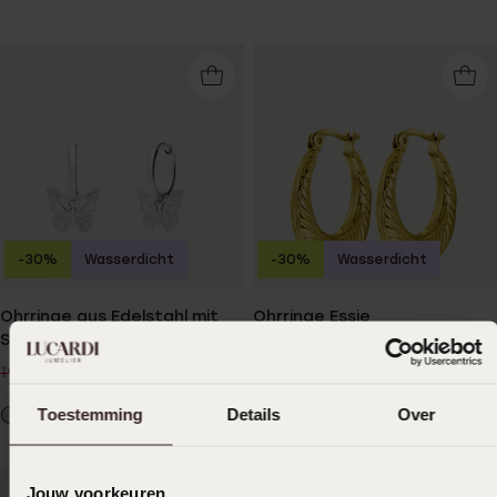
-30%
Wasserdicht
-30%
Wasserdicht
Ohrringe aus Edelstahl mit
Ohrringe Essie
Schmetterling
13
99
19.99
13
99
19.99
Toestemming
Details
Over
Jouw voorkeuren