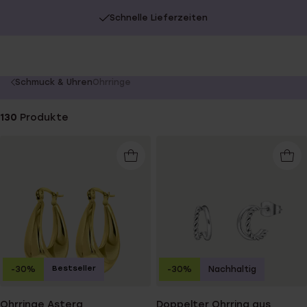
Schnelle Lieferzeiten
You
Schmuck & Uhren
Ohrringe
are
here:
130
Produkte
Bestseller
-30%
-30%
Nachhaltig
Ohrringe Astera
Doppelter Ohrring aus