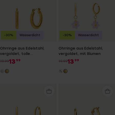
-30%
Wasserdicht
-30%
Wasserdicht
Ohrringe aus Edelstahl,
Ohrringe aus Edelstahl,
vergoldet, tolle
vergoldet, mit Blumen
Verarbeitung
13
13
99
99
19.99
19.99