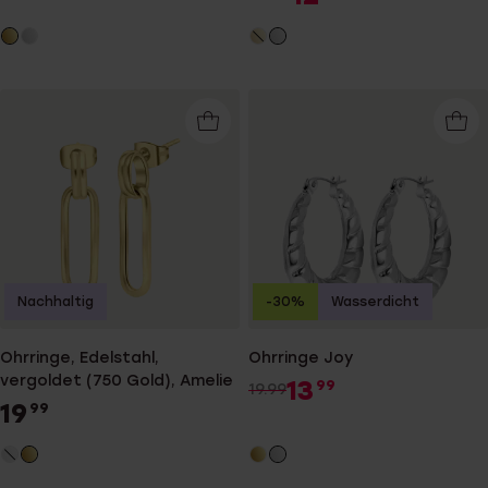
Nachhaltig
-30%
Wasserdicht
Ohrringe, Edelstahl,
Ohrringe Joy
vergoldet (750 Gold), Amelie
13
99
19.99
19
99