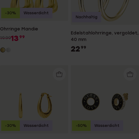
-30%
Wasserdicht
Nachhaltig
Ohrringe Mandie
Edelstahlohrringe, vergoldet,
13
99
19.99
40 mm
22
99
-30%
Wasserdicht
-50%
Wasserdicht