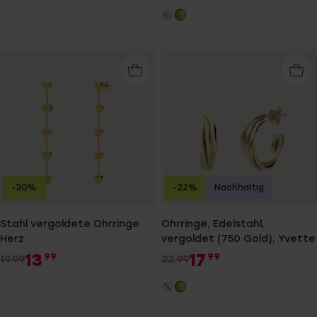
-30%
-22%
Nachhaltig
Stahl vergoldete Ohrringe
Ohrringe, Edelstahl,
Herz
vergoldet (750 Gold), Yvette
13
17
99
99
19.99
22.99