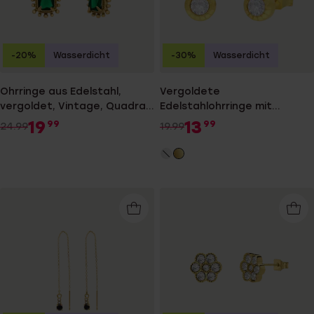
-20%
Wasserdicht
-30%
Wasserdicht
Ohrringe aus Edelstahl,
Vergoldete
vergoldet, Vintage, Quadrat,
Edelstahlohrringe mit
Grün
Zirkonia
19
13
99
99
24.99
19.99