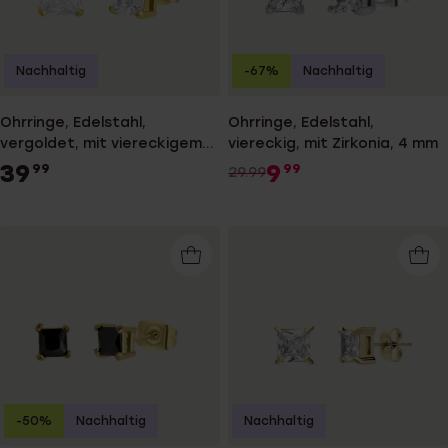
Nachhaltig
-67%
Nachhaltig
Ohrringe, Edelstahl,
Ohrringe, Edelstahl,
vergoldet, mit viereckigem
viereckig, mit Zirkonia, 4 mm
Zirkonia, 8 mm
39
9
99
99
29.99
-50%
Nachhaltig
Nachhaltig