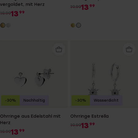
vergoldet, mit Herz
13
99
19.99
13
99
19.99
-30%
Nachhaltig
-30%
Wasserdicht
Ohrringe aus Edelstahl mit
Ohrringe Estrella
Herz
13
99
19.99
13
99
19.99