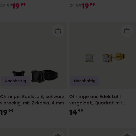
Rot
19
19
99
99
24.99
24.99
Nachhaltig
Nachhaltig
Ohrringe, Edelstahl, schwarz,
Ohrringe aus Edelstahl,
viereckig, mit Zirkonia, 4 mm
vergoldet, Quadrat mit
Zirkonia
19
14
99
99