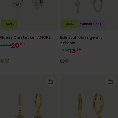
-50%
-30%
Wasserdicht
Guess Ohrstecker AMORE
Edelstahlohrringe mit
Zirkonia
20
00
40.00
13
99
19.99