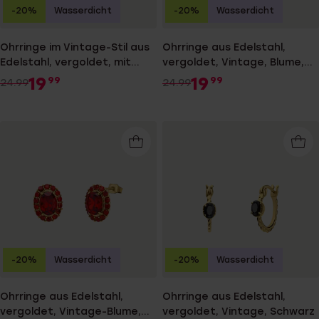
-20%
Wasserdicht
-20%
Wasserdicht
Ohrringe im Vintage-Stil aus
Ohrringe aus Edelstahl,
Edelstahl, vergoldet, mit
vergoldet, Vintage, Blume,
schwarzem Zirkonia
Weiß
19
19
99
99
24.99
24.99
-20%
Wasserdicht
-20%
Wasserdicht
Ohrringe aus Edelstahl,
Ohrringe aus Edelstahl,
vergoldet, Vintage-Blume,
vergoldet, Vintage, Schwarz