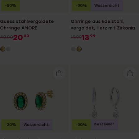
-50%
-30%
Wasserdicht
Guess stahlvergoldete
Ohrringe aus Edelstahl,
Ohrringe AMORE
vergoldet, Herz mit Zirkonia
20
13
00
99
40.00
19.99
Bestseller
-20%
Wasserdicht
-30%