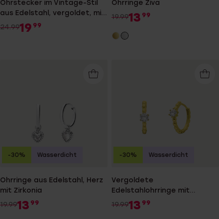
Ohrstecker im Vintage-Stil
Ohrringe Ziva
aus Edelstahl, vergoldet, mit
13
99
19.99
grünem Zirkonia
19
99
24.99
-30%
Wasserdicht
-30%
Wasserdicht
Ohrringe aus Edelstahl, Herz
Vergoldete
mit Zirkonia
Edelstahlohrringe mit
Zirkonia
13
13
99
99
19.99
19.99