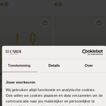
Bestseller
-30%
-20%
Wasserdicht
Toestemming
Details
Over
Ohrringe Ziva
Ohrringe aus Edelstahl,
vergoldet, Vintage, Blau,
13
99
19.99
Jouw voorkeuren
Zirkonia
19
99
24.99
Wij gebruiken altijd functionele en analytische cookies.
Ook willen we cookies plaatsen en data verzamelen om de
communicatie naar jou makkelijker en persoonlijker te