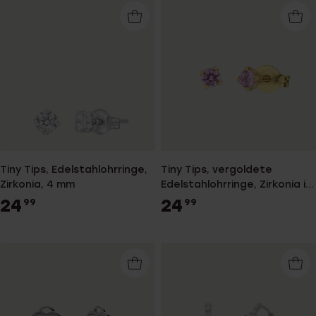
Tiny Tips, Edelstahlohrringe,
Tiny Tips, vergoldete
Zirkonia, 4 mm
Edelstahlohrringe, Zirkonia in
Hellrosa
24
24
99
99