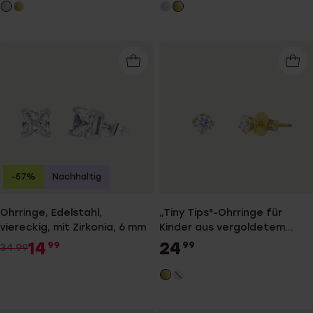
-57%
Nachhaltig
Ohrringe, Edelstahl,
„Tiny Tips"-Ohrringe für
viereckig, mit Zirkonia, 6 mm
Kinder aus vergoldetem
Edelstahl, Zirkonia, 3 mm
14
24
99
99
34.99