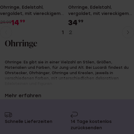
Ohrringe, Edelstahl,
Ohrringe, Edelstahl,
vergoldet, mit viereckigem
vergoldet, mit viereckigem
Zirkonia, 4 mm
Zirkonia, 6 mm
14
34
99
99
29.99
1
2
Aktuelle
Weiter
Seite
zur
Ohrringe
Seite
Ohrringe: Es gibt sie in einer Vielzahl an Stilen, Größen,
Materialien und Farben, für Jung und Alt. Bei Lucardi findest du
Ohrstecker, Ohrhänger, Ohrringe und Kreolen, jeweils in
verschiedenen Farben, mit unterschiedlichen dekorativen
Edelsteinen und Figuren.
Mehr erfahren
Viele denken bei Ohrringen an filigrane Schmuckstücke für
Frauen, und tatsächlich findet die Damenwelt bei Lucardi eine
ganze Palette an Glitzer und Glamour. Aber auch die Herren
kommen auf ihre Kosten, etwa mit Ohrringen aus Edelstahl. Mit
den schnörkellosen Designs verleihst du deinem Look einen
Schnelle Lieferzeiten
14 Tage kostenlos
coolen Touch.
zurücksenden