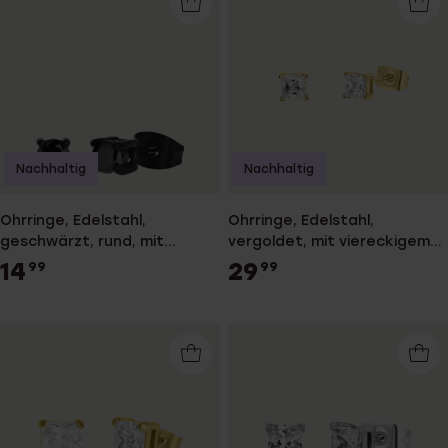
Nachhaltig
Nachhaltig
Ohrringe, Edelstahl,
Ohrringe, Edelstahl,
geschwärzt, rund, mit
vergoldet, mit viereckigem
Zirkonia, 4 mm
Zirkonia, 4 mm
14
29
99
99