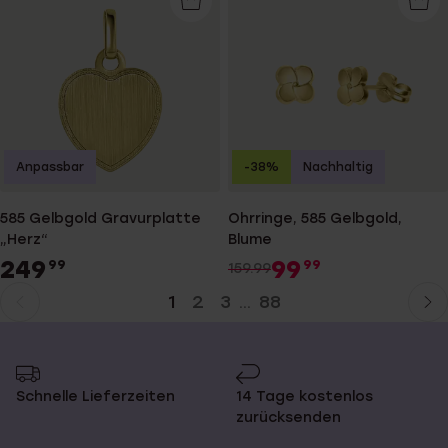
Anpassbar
-38%
Nachhaltig
585 Gelbgold Gravurplatte
Ohrringe, 585 Gelbgold,
„Herz“
Blume
249
99
99
99
159.99
1
2
3
88
...
Aktuelle
Weiter
Seite
zur
Seite
Schnelle Lieferzeiten
14 Tage kostenlos
zurücksenden