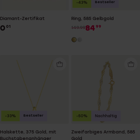
Bestseller
-43%
Diamant-Zertifikat
Ring, 585 Gelbgold
0
84
01
99
149.99
Bestseller
-33%
-50%
Nachhaltig
Halskette, 375 Gold, mit
Zweifarbiges Armband, 585
Buchstabenanhänger
Gold