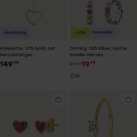
Bestseller
Nachhaltig
-43%
Halskette, 375 Gold, mit
Ohrring, 925 Silber, bunte
Herzanhänger
Emaille-Herzen
149
19
99
99
34.99