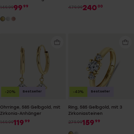
99
240
99
00
149.99
479.99
Bestseller
Bestseller
-20%
-43%
Ohrringe, 585 Gelbgold, mit
Ring, 585 Gelbgold, mit 3
Zirkonia-Anhänger
Zirkoniasteinen
119
159
99
99
149.99
279.99