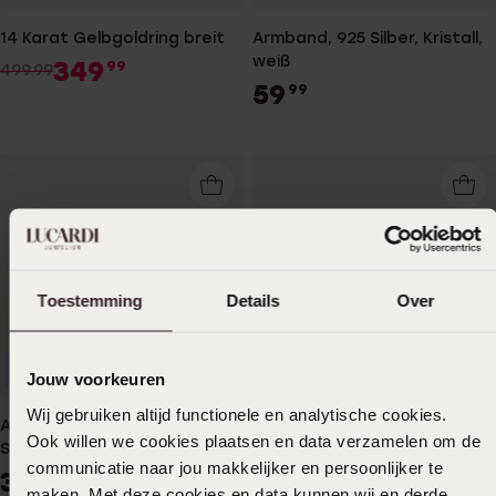
14 Karat Gelbgoldring breit
Armband, 925 Silber, Kristall,
weiß
349
99
499.99
59
99
Toestemming
Details
Over
Bestseller
Jouw voorkeuren
Wij gebruiken altijd functionele en analytische cookies.
Armband aus recyceltem
Ohrringe aus 925 Silber,
Ook willen we cookies plaatsen en data verzamelen om de
Silber Fantasieglied
matt/glänzend
communicatie naar jou makkelijker en persoonlijker te
39
34
99
99
maken. Met deze cookies en data kunnen wij en derde