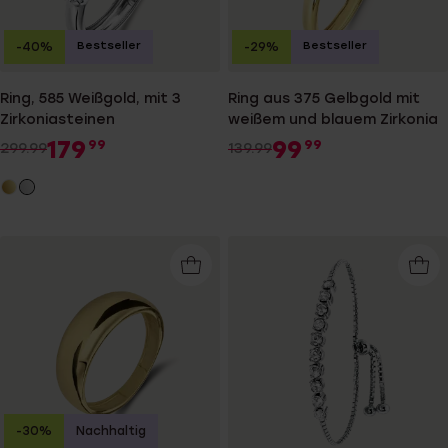
Bestseller
Bestseller
-40%
-29%
Ring, 585 Weißgold, mit 3
Ring aus 375 Gelbgold mit
Zirkoniasteinen
weißem und blauem Zirkonia
179
99
99
99
299.99
139.99
-30%
Nachhaltig