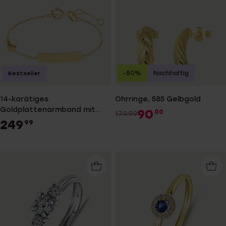
-50%
Nachhaltig
Bestseller
14-karätiges
Ohrringe, 585 Gelbgold
Goldplattenarmband mit
90
00
179.99
Herz für Kinder
249
99