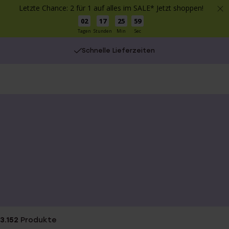
Letzte Chance: 2 für 1 auf alles im SALE* Jetzt shoppen!
02
17
25
59
Tagen
Stunden
Min
Sec
Kostenlose Lieferung ab €49
Schnelle Lieferzeiten
3.152
Produkte