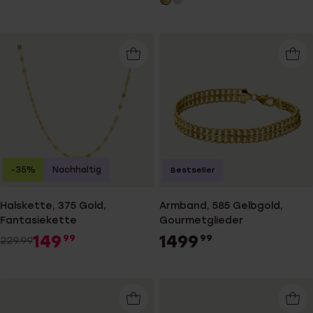
-35%
Nachhaltig
Bestseller
Halskette, 375 Gold,
Armband, 585 Gelbgold,
Fantasiekette
Gourmetglieder
149
1499
99
99
229.99