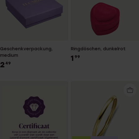
Geschenkverpackung,
Ringdöschen, dunkelrot
medium
1
99
2
49