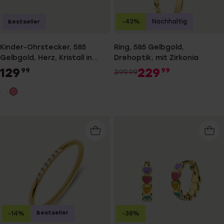
-43%
Nachhaltig
Bestseller
Kinder-Ohrstecker, 585
Ring, 585 Gelbgold,
Gelbgold, Herz, Kristall in
Drehoptik, mit Zirkonia
Rosa
129
229
99
99
399.99
Bestseller
-14%
-38%