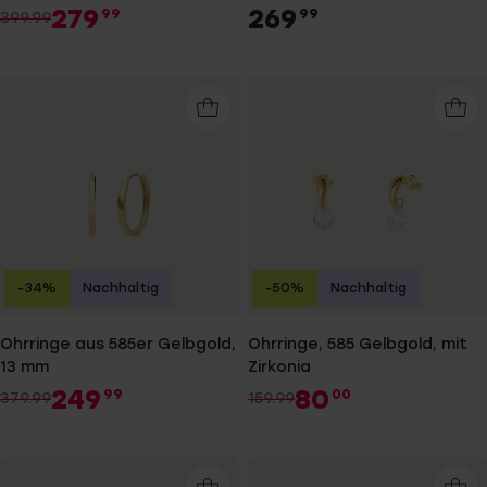
279
269
99
99
399.99
-34%
Nachhaltig
-50%
Nachhaltig
Ohrringe aus 585er Gelbgold,
Ohrringe, 585 Gelbgold, mit
13 mm
Zirkonia
249
80
99
00
379.99
159.99