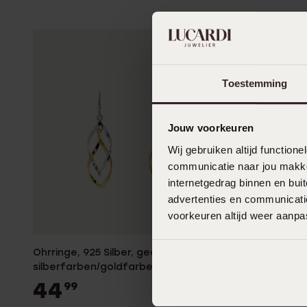
Toestemming
Jouw voorkeuren
Wij gebruiken altijd functio
communicatie naar jou makkel
internetgedrag binnen en bu
advertenties en communicatie
Nachhalti
voorkeuren altijd weer aanp
Ohrringe, 925 Silber, gedrehte Optik,
Ohrringe, 5
silberfarben/goldfarben
299
99
44
99