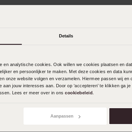
Details
nele en analytische cookies. Ook willen we cookies plaatsen en 
ijker en persoonlijker te maken. Met deze cookies en data kunn
iten onze website volgen en verzamelen. Hiermee passen wij en 
 aan jouw interesses aan. Door op ‘accepteren’ te klikken ga je
g
assen. Lees er meer over in ons
cookiebeleid
.
85 Gold, zweifarbig, 2 Ringe
Silberne Ohrringe 2-farbig
44
Aanpassen
99