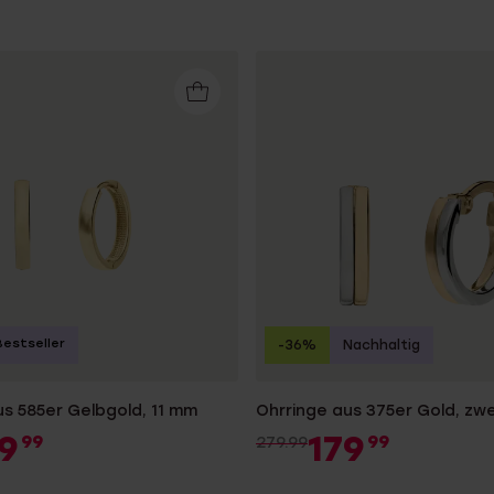
Bestseller
-36%
Nachhaltig
us 585er Gelbgold, 11 mm
Ohrringe aus 375er Gold, zwe
9
179
99
99
279.99