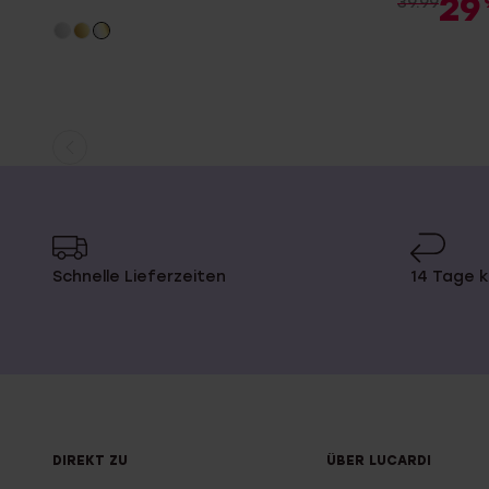
29
39.99
Aktuelle
Weiter
Seite
zur
Seite
Schnelle Lieferzeiten
14 Tage 
DIREKT ZU
ÜBER LUCARDI