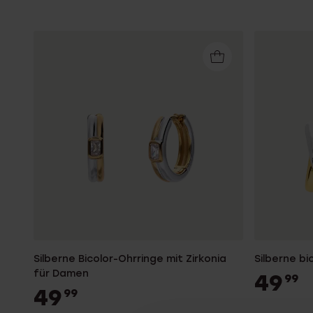
Silberne Bicolor-Ohrringe mit Zirkonia
Silberne bi
für Damen
49
99
49
99