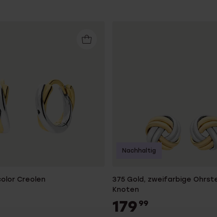
Nachhaltig
color Creolen
375 Gold, zweifarbige Ohrst
Knoten
179
99