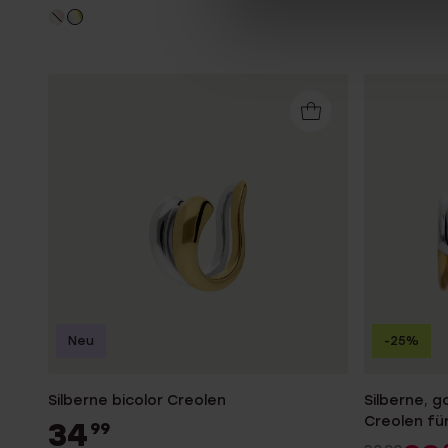
Neu
-25%
Silberne bicolor Creolen
Silberne, g
Creolen fü
34
99