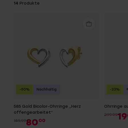
14
Produkte
K3
Accessoires
-50%
Nachhaltig
-33%
585 Gold Bicolor-Ohrringe „Herz
Ohrringe a
offengearbeitet“
19
299.99
80
00
159.99