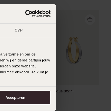
Over
data verzamelen om de
en wij en derde partijen jouw
derden onze website,
 hiermee akkoord. Je kunt je
Bicolor-Ohrringe aus Stahl
29
Accepteren
99