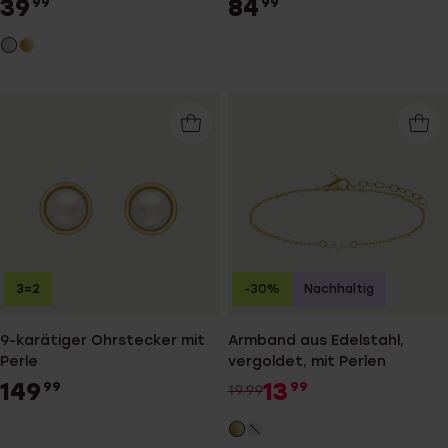
39
84
99
99
3=2
-30%
Nachhaltig
9-karätiger Ohrstecker mit
Armband aus Edelstahl,
Perle
vergoldet, mit Perlen
149
13
99
99
19.99