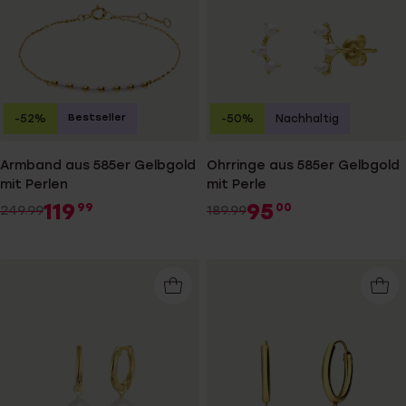
Bestseller
-52%
-50%
Nachhaltig
Armband aus 585er Gelbgold
Ohrringe aus 585er Gelbgold
mit Perlen
mit Perle
119
95
99
00
249.99
189.99