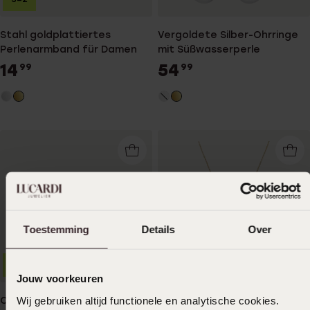
Stahl goldplattiertes
Vergoldete Silber-Ohrringe
Perlenarmband für Damen
mit Süßwasserperle
14
54
99
99
Toestemming
Details
Over
-14%
Jouw voorkeuren
Wij gebruiken altijd functionele en analytische cookies.
Ohrringe, 925 Silber, mit
Halskette aus 925er Silber,