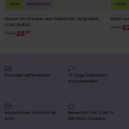
-50%
Wasserdicht
-50%
Guess Ohrstecker aus Edelstahl, vergoldet,
Stahl ve
LOVE GUESS
2
45.00
25
00
50.00
Schnelle Lieferzeiten
14 Tage kostenlos
zurücksenden
Kostenloser Versand ab
Bewertet mit 4,58 / 5
€49
(55.000+ reviews)