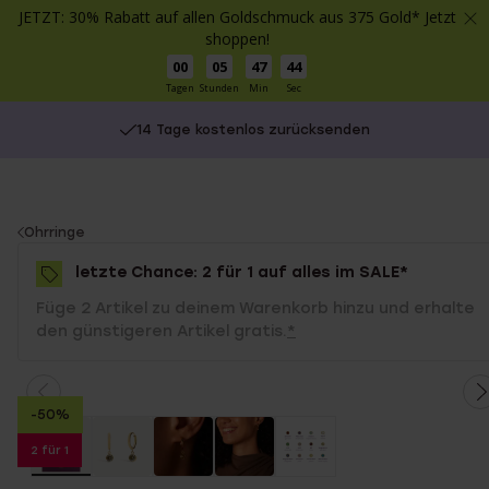
JETZT: 30% Rabatt auf allen Goldschmuck aus 375 Gold* Jetzt
shoppen!
00
05
47
44
Tagen
Stunden
Min
Sec
14 Tage kostenlos zurücksenden
You
Ohrringe
are
letzte Chance: 2 für 1 auf alles im SALE*
here:
Füge 2 Artikel zu deinem Warenkorb hinzu und erhalte
den günstigeren Artikel gratis.
*
-50%
2 für 1