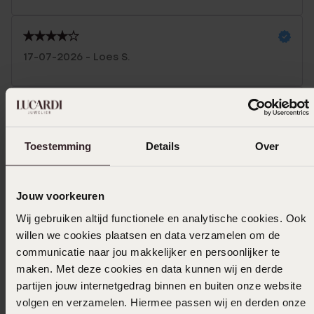
17-07-2026 - Loes S.
17-07-2026 - Loes S.
Toestemming
Details
Over
Mehr anzeigen
Jouw voorkeuren
Wij gebruiken altijd functionele en analytische cookies. Ook
willen we cookies plaatsen en data verzamelen om de
In den Warenkorb legen
communicatie naar jou makkelijker en persoonlijker te
maken. Met deze cookies en data kunnen wij en derde
Das könnte dir gefallen
partijen jouw internetgedrag binnen en buiten onze website
volgen en verzamelen. Hiermee passen wij en derden onze