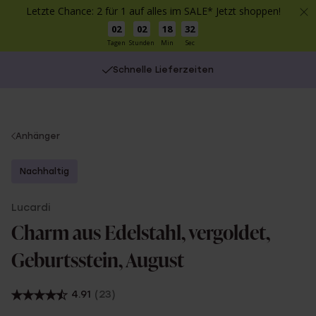
Letzte Chance: 2 für 1 auf alles im SALE* Jetzt shoppen!
02
02
18
32
Tagen
Stunden
Min
Sec
Schnelle Lieferzeiten
You
Anhänger
are
here:
Nachhaltig
Lucardi
Charm aus Edelstahl, vergoldet,
Geburtsstein, August
4.91
(23)