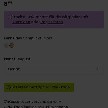
8
99
Erhalte 10% Rabatt für die Mitgliedschaft
Anmelden
oder
Registrieren
8.99
Ohne Mitgliederrabatt
Farbe des Schmucks:
Gold
8.09
Mit Mitgliederrabatt
Monat:
August
Monat
Lieferzeit beträgt 1-3 Werktage
Kostenloser Versand ab €49
14 Tage kostenlos zurücksenden