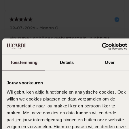
09-07-2026 - Manon O.
Ein super schöner Geburtsstein, nicht zu
groß
|
Übersetzt
Original ansehen
Toestemming
Details
Over
Mehr anzeigen
Jouw voorkeuren
Wij gebruiken altijd functionele en analytische cookies. Ook
willen we cookies plaatsen en data verzamelen om de
In den Warenkorb legen
communicatie naar jou makkelijker en persoonlijker te
maken. Met deze cookies en data kunnen wij en derde
Das könnte dir gefallen
partijen jouw internetgedrag binnen en buiten onze website
volgen en verzamelen. Hiermee passen wij en derden onze