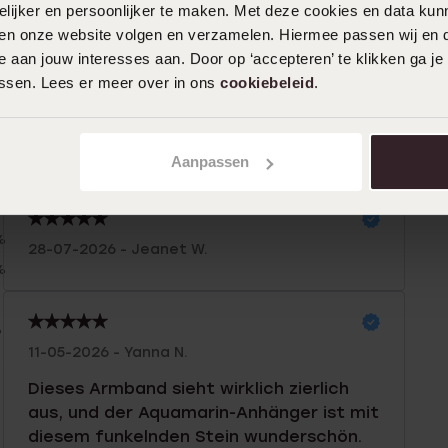
ijker en persoonlijker te maken. Met deze cookies en data kunn
iten onze website volgen en verzamelen. Hiermee passen wij en 
 aan jouw interesses aan. Door op ‘accepteren’ te klikken ga je
assen. Lees er meer over in ons
cookiebeleid
.
Aanpassen
n
Filter
%
28-07-2026 - Jeanet W.
%
%
%
11-05-2026 - Yanna N.
%
Dieses Armband sieht wirklich zierlich
aus, und der Aquamarin-Anhänger ist mit
diesem funkelnden Stein wunderschön.