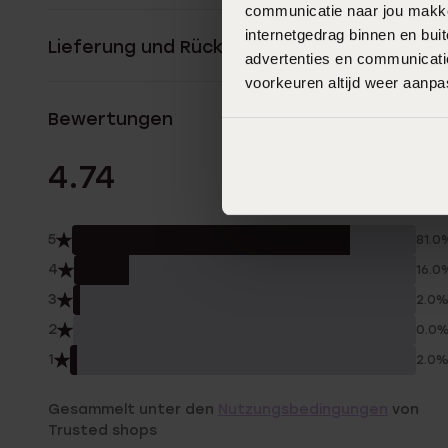
communicatie naar jou makkel
internetgedrag binnen en bu
Lieferung und Rückgabe
advertenties en communicatie
voorkeuren altijd weer aanp
Bewertungen
58 Bewertunge
4.74
5
81.0
4
16.0
3
2.0
2
0.0
1
2.0
Gesammelt unter den
Nutzungsbedingungen
von
Trusted shops