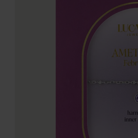
Personalisierter Schmuck
Edelstein
Fußkettchen
Disney
K3
Accessoires