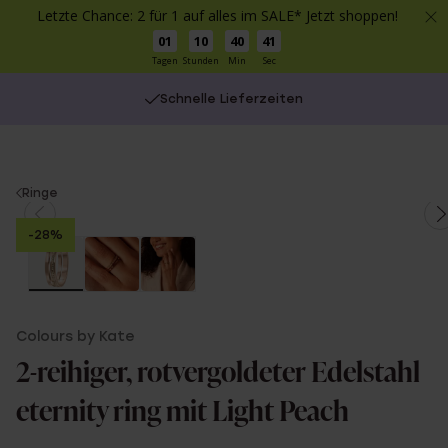
Letzte Chance: 2 für 1 auf alles im SALE* Jetzt shoppen!
01
10
40
41
Tagen
Stunden
Min
Sec
Schnelle Lieferzeiten
You
Ringe
are
-28%
here:
Colours by Kate
2-reihiger, rotvergoldeter Edelstahl
eternity ring mit Light Peach