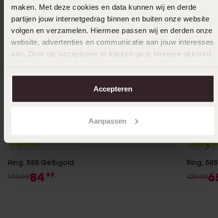
maken. Met deze cookies en data kunnen wij en derde
partijen jouw internetgedrag binnen en buiten onze website
volgen en verzamelen. Hiermee passen wij en derden onze
website, advertenties en communicatie aan jouw interesses
aan. Door op ‘accepteren’ te klikken ga je hiermee akkoord.
Je kunt je voorkeuren altijd weer aanpassen. Lees er meer
over in ons
cookiebeleid
.
Accepteren
Aanpassen
Bestseller
-43%
-50%
Ring, 585 Gelbgold
Ring, 58
84
6
99
149.99
129.99