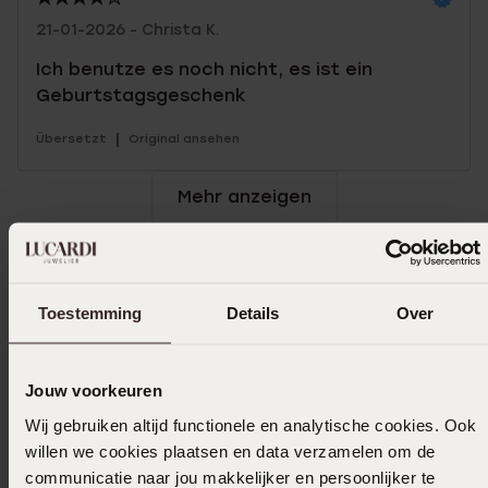
21-01-2026 - Christa K.
Ich benutze es noch nicht, es ist ein
Geburtstagsgeschenk
|
Übersetzt
Original ansehen
Mehr anzeigen
Größe auswählen und bestellen
Toestemming
Details
Over
Das könnte dir gefallen
Jouw voorkeuren
Wij gebruiken altijd functionele en analytische cookies. Ook
willen we cookies plaatsen en data verzamelen om de
communicatie naar jou makkelijker en persoonlijker te