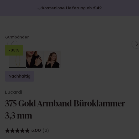
Kostenlose Lieferung ab €49
You
Armbänder
are
-35%
here:
Nachhaltig
Lucardi
375 Gold Armband Büroklammer
3,3 mm
5.00
(2)