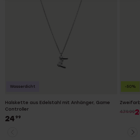
Wasserdicht
-50%
Halskette aus Edelstahl mit Anhänger, Game
Zweifarb
Controller
2
479.99
24
99