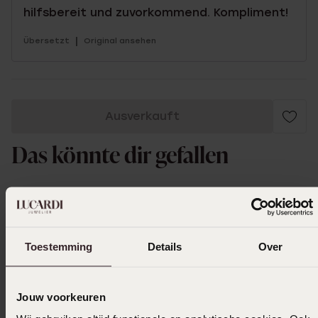
hilfsbereit und zuvorkommend. Kompliment!
|
Übersetzt
Original ansehen
Ausverkauft
Das könnte dir gefallen
Toestemming
Details
Over
Jouw voorkeuren