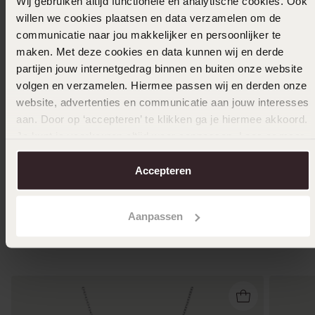
Wij gebruiken altijd functionele en analytische cookies. Ook
willen we cookies plaatsen en data verzamelen om de
communicatie naar jou makkelijker en persoonlijker te
maken. Met deze cookies en data kunnen wij en derde
partijen jouw internetgedrag binnen en buiten onze website
volgen en verzamelen. Hiermee passen wij en derden onze
website, advertenties en communicatie aan jouw interesses
Bestseller
-29%
aan. Door op ‘accepteren’ te klikken ga je hiermee akkoord.
Je kunt je voorkeuren altijd weer aanpassen. Lees er meer
Ring, 585 Gelbgold, mit Zirkonia
Geschen
over in ons
cookiebeleid
.
249
2
Accepteren
99
49
349.99
Aanpassen
Andere kauften auch