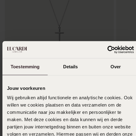
Bestseller
-43%
Bestsel
Toestemming
Details
Over
Halskette aus 925er Silber mit Anhänger, Kreuz
14 Kara
19
69
99
99
34.99
Jouw voorkeuren
Wij gebruiken altijd functionele en analytische cookies. Ook
willen we cookies plaatsen en data verzamelen om de
communicatie naar jou makkelijker en persoonlijker te
maken. Met deze cookies en data kunnen wij en derde
partijen jouw internetgedrag binnen en buiten onze website
volgen en verzamelen. Hiermee passen wij en derden onze