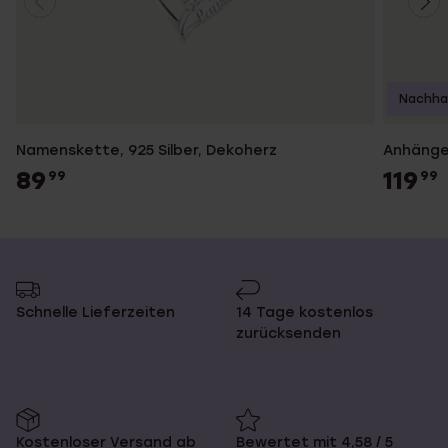
Nachhal
Namenskette, 925 Silber, Dekoherz
Anhänger
89
119
99
99
Schnelle Lieferzeiten
14 Tage kostenlos
zurücksenden
Kostenloser Versand ab
Bewertet mit 4,58 / 5