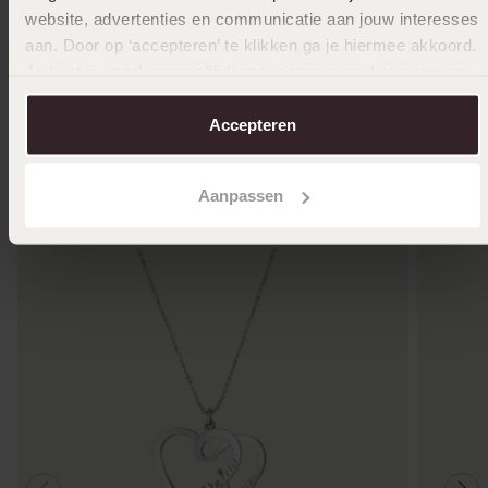
website, advertenties en communicatie aan jouw interesses
aan. Door op ‘accepteren’ te klikken ga je hiermee akkoord.
Je kunt je voorkeuren altijd weer aanpassen. Lees er meer
over in ons
cookiebeleid
.
Accepteren
Andere kauften auch
Aanpassen