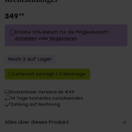
349
99
Erhalte 10% Rabatt für die Mitgliedschaft
Anmelden
oder
Registrieren
349.99
Ohne Mitgliederrabatt
Noch 3 auf Lager
314.99
Mit Mitgliederrabatt
Lieferzeit beträgt 1-3 Werktage
Kostenloser Versand ab €49
14 Tage kostenlos zurücksenden
Zahlung auf Rechnung
Alles über dieses Produkt