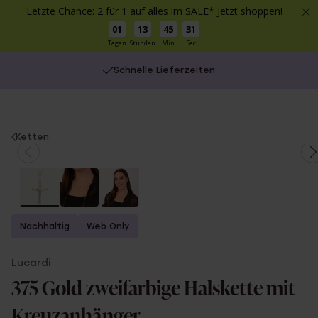
Letzte Chance: 2 für 1 auf alles im SALE* Jetzt shoppen!
01
13
45
31
Tagen
Stunden
Min
Sec
Schnelle Lieferzeiten
You
Ketten
are
here:
Nachhaltig
Web Only
Lucardi
375 Gold zweifarbige Halskette mit
Kreuzanhänger