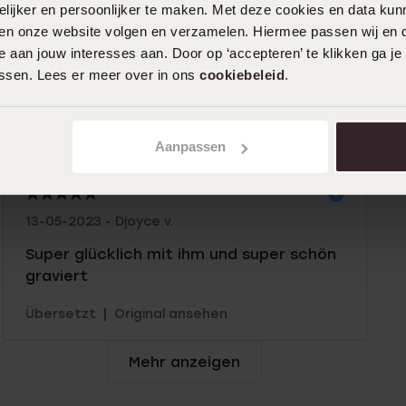
ijker en persoonlijker te maken. Met deze cookies en data kunn
iten onze website volgen en verzamelen. Hiermee passen wij en 
 aan jouw interesses aan. Door op ‘accepteren’ te klikken ga je
04-12-2023 - Lindsey K.
assen. Lees er meer over in ons
cookiebeleid
.
Schnell geliefert und super aussehend
|
Übersetzt
Original ansehen
Aanpassen
13-05-2023 - Djoyce v.
Super glücklich mit ihm und super schön
graviert
|
Übersetzt
Original ansehen
Mehr anzeigen