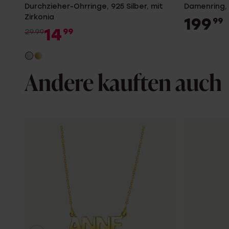
Durchzieher-Ohrringe, 925 Silber, mit
Damenring, 
Zirkonia
199
99
14
99
29.99
Andere kauften auch