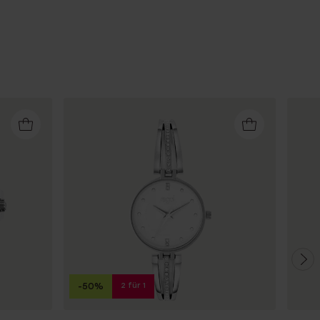
2 für 1
-50%