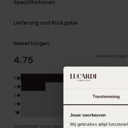
Spezifikationen
Lieferung und Rückgabe
Bewertungen
4 Bewertunge
4.75
5
75.
4
25.
3
0.0
Toestemming
2
0.0
1
0.0
Jouw voorkeuren
Wij gebruiken altijd functio
Gesammelt unter den
Nutzungsbedingungen
von