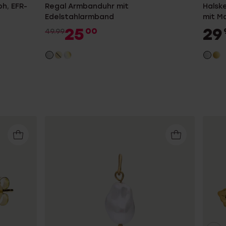
h, EFR-
Regal Armbanduhr mit
Halske
Edelstahlarmband
mit M
25
29
00
49.99