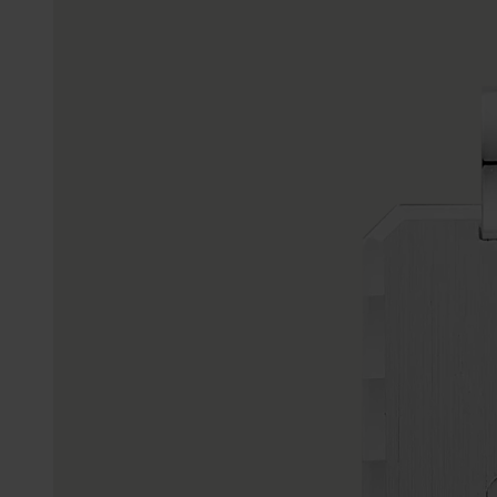
Personalisierter Schmuck
Edelstein
Fußkettchen
Disney
K3
Accessoires