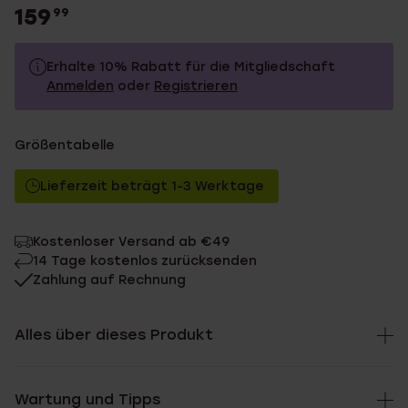
159
99
Erhalte 10% Rabatt für die Mitgliedschaft
Anmelden
oder
Registrieren
159.99
Ohne Mitgliederrabatt
Größentabelle
143.99
Mit Mitgliederrabatt
Lieferzeit beträgt 1-3 Werktage
Kostenloser Versand ab €49
14 Tage kostenlos zurücksenden
Zahlung auf Rechnung
Alles über dieses Produkt
Wartung und Tipps