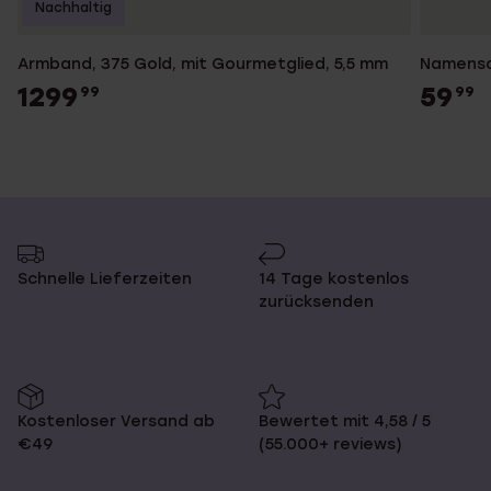
Nachhaltig
Armband, 375 Gold, mit Gourmetglied, 5,5 mm
Namensar
1299
59
99
99
Schnelle Lieferzeiten
14 Tage kostenlos
zurücksenden
Kostenloser Versand ab
Bewertet mit 4,58 / 5
€49
(55.000+ reviews)