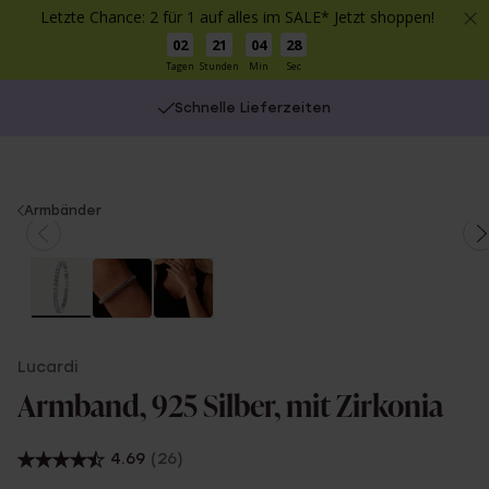
Letzte Chance: 2 für 1 auf alles im SALE* Jetzt shoppen!
02
21
04
28
Tagen
Stunden
Min
Sec
Schnelle Lieferzeiten
You
Armbänder
are
here:
Lucardi
Armband, 925 Silber, mit Zirkonia
4.69
(26)