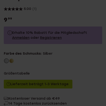
5.00
(1)
9
99
Erhalte 10% Rabatt für die Mitgliedschaft
Anmelden
oder
Registrieren
9.99
Ohne Mitgliederrabatt
Farbe des Schmucks:
Silber
8.99
Mit Mitgliederrabatt
Größentabelle
Lieferzeit beträgt 1-3 Werktage
Kostenloser Versand ab €49
14 Tage kostenlos zurücksenden