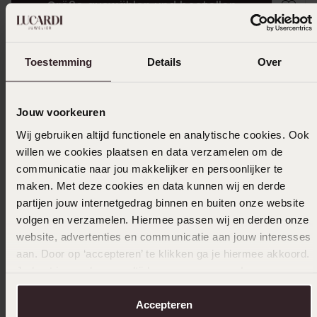
Größe auswählen und bestellen
Das könnte dir gefallen
Toestemming
Details
Over
Jouw voorkeuren
Wij gebruiken altijd functionele en analytische cookies. Ook
willen we cookies plaatsen en data verzamelen om de
communicatie naar jou makkelijker en persoonlijker te
maken. Met deze cookies en data kunnen wij en derde
partijen jouw internetgedrag binnen en buiten onze website
volgen en verzamelen. Hiermee passen wij en derden onze
website, advertenties en communicatie aan jouw interesses
aan. Door op ‘accepteren’ te klikken ga je hiermee akkoord.
Je kunt je voorkeuren altijd weer aanpassen. Lees er meer
over in ons
cookiebeleid
.
Accepteren