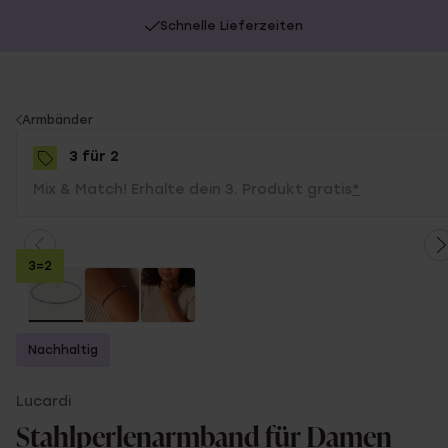
Schnelle Lieferzeiten
You
Armbänder
are
3 für 2
here:
Mix & Match! Erhalte dein 3. Produkt gratis
*
3=2
Nachhaltig
Lucardi
Stahlperlenarmband für Damen