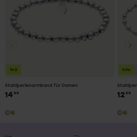
3=2
Sale
Stahlperlenarmband für Damen
Stahlpe
14
12
99
99