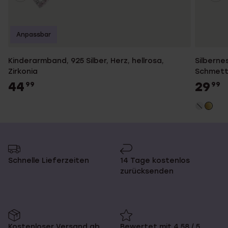
Anpassbar
Kinderarmband, 925 Silber, Herz, hellrosa,
Silberne
Zirkonia
Schmett
44
29
99
99
Schnelle Lieferzeiten
14 Tage kostenlos
zurücksenden
Kostenloser Versand ab
Bewertet mit 4,58 / 5