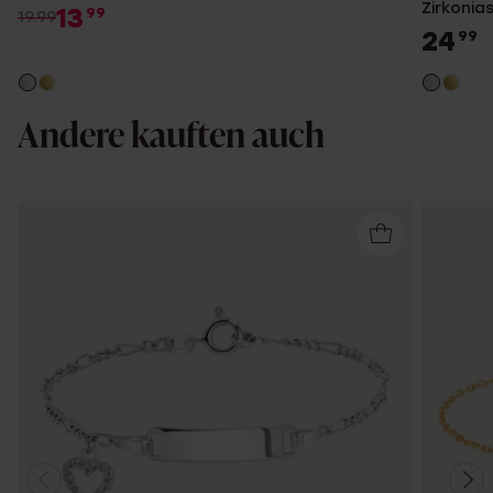
Zirkonia
13
99
19.99
24
99
Andere kauften auch