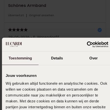
Schönes Armband
|
Übersetzt
Original ansehen
29-05-2026 - E. Warendorff
Um es selbst zu tragen, wie sie sehr viel
|
Übersetzt
Original ansehen
Toestemming
Details
Over
Mehr anzeigen
Jouw voorkeuren
Wij gebruiken altijd functionele en analytische cookies. Ook
willen we cookies plaatsen en data verzamelen om de
In den Warenkorb legen
communicatie naar jou makkelijker en persoonlijker te
maken. Met deze cookies en data kunnen wij en derde
Das könnte dir gefallen
partijen jouw internetgedrag binnen en buiten onze website