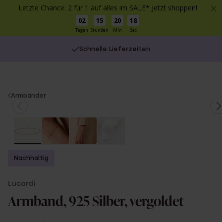
Letzte Chance: 2 für 1 auf alles im SALE* Jetzt shoppen!
02
15
20
17
Tagen
Stunden
Min
Sec
Schnelle Lieferzeiten
You
Armbänder
are
here:
Nachhaltig
Lucardi
Armband, 925 Silber, vergoldet