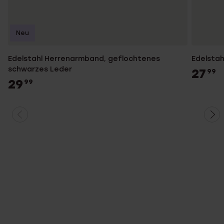
Neu
Edelstahl Herrenarmband, geflochtenes
Edelsta
schwarzes Leder
27
99
29
99