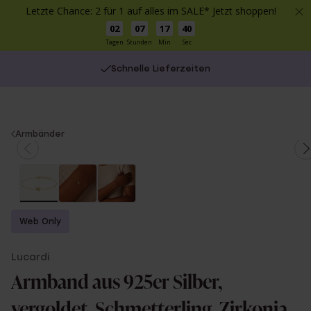
Letzte Chance: 2 für 1 auf alles im SALE* Jetzt shoppen!
02
07
17
40
Tagen
Stunden
Min
Sec
Schnelle Lieferzeiten
You
Armbänder
are
here:
Web Only
Lucardi
Armband aus 925er Silber,
vergoldet, Schmetterling, Zirkonia