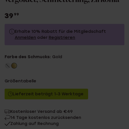
39
99
Erhalte 10% Rabatt für die Mitgliedschaft
Anmelden
oder
Registrieren
39.99
Ohne Mitgliederrabatt
Farbe des Schmucks:
Gold
35.99
Mit Mitgliederrabatt
Größentabelle
Lieferzeit beträgt 1-3 Werktage
Kostenloser Versand ab €49
14 Tage kostenlos zurücksenden
Zahlung auf Rechnung