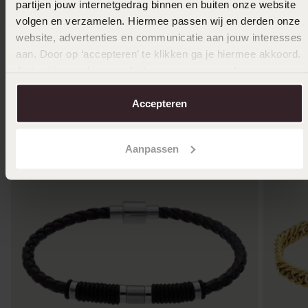
partijen jouw internetgedrag binnen en buiten onze website
volgen en verzamelen. Hiermee passen wij en derden onze
website, advertenties en communicatie aan jouw interesses
aan. Door op ‘accepteren’ te klikken ga je hiermee akkoord.
Je kunt je voorkeuren altijd weer aanpassen. Lees er meer
Andere kauften auch
over in ons
cookiebeleid
.
Accepteren
Aanpassen