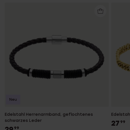
Neu
Edelstahl Herrenarmband, geflochtenes
Edelsta
schwarzes Leder
27
99
29
99