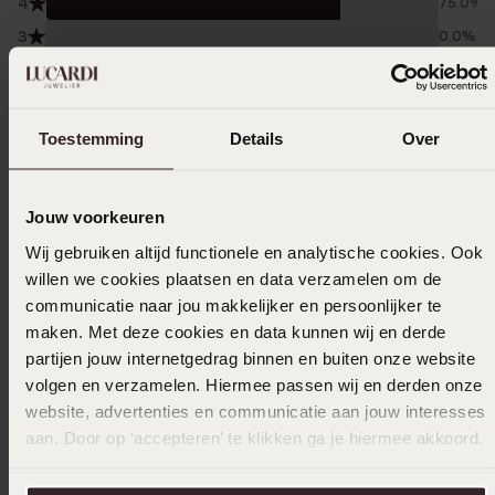
4
75.0%
3
0.0%
2
0.0%
1
0.0%
Toestemming
Details
Over
Gesammelt unter den
Nutzungsbedingungen
von
Trusted shops
Jouw voorkeuren
Filter
Wij gebruiken altijd functionele en analytische cookies. Ook
willen we cookies plaatsen en data verzamelen om de
communicatie naar jou makkelijker en persoonlijker te
15-11-2025 - Nancy
maken. Met deze cookies en data kunnen wij en derde
partijen jouw internetgedrag binnen en buiten onze website
volgen en verzamelen. Hiermee passen wij en derden onze
website, advertenties en communicatie aan jouw interesses
15-11-2025 - Nancy
aan. Door op ‘accepteren’ te klikken ga je hiermee akkoord.
Je kunt je voorkeuren altijd weer aanpassen. Lees er meer
over in ons
cookiebeleid
.