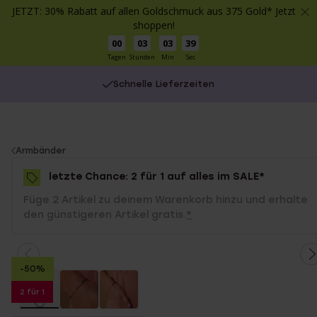
JETZT: 30% Rabatt auf allen Goldschmuck aus 375 Gold* Jetzt
shoppen!
00
03
03
39
Tagen
Stunden
Min
Sec
Schnelle Lieferzeiten
You
Armbänder
are
letzte Chance: 2 für 1 auf alles im SALE*
here:
Füge 2 Artikel zu deinem Warenkorb hinzu und erhalte
den günstigeren Artikel gratis.
*
-50%
2 für 1