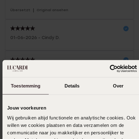
|
Übersetzt
Original ansehen
01-06-2026 - Cindy D.
15-05-2026 - Fleur
Es ist eine sehr schöne arme Band und es
Toestemming
Details
Over
passt sehr schön
|
Übersetzt
Original ansehen
Jouw voorkeuren
Mehr anzeigen
Wij gebruiken altijd functionele en analytische cookies. Ook
willen we cookies plaatsen en data verzamelen om de
communicatie naar jou makkelijker en persoonlijker te