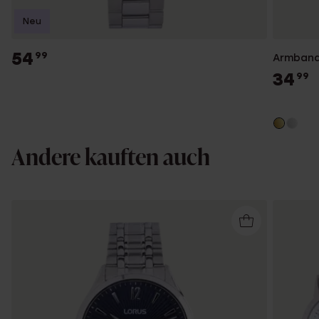
Neu
54
99
Armband 
34
99
Andere kauften auch