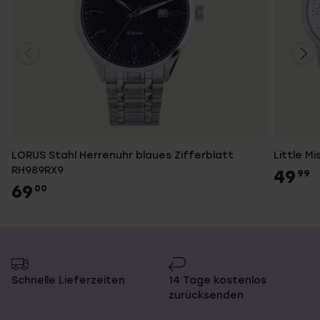
LORUS Stahl Herrenuhr blaues Zifferblatt
Little M
RH989RX9
49
99
69
00
Schnelle Lieferzeiten
14 Tage kostenlos
zurücksenden