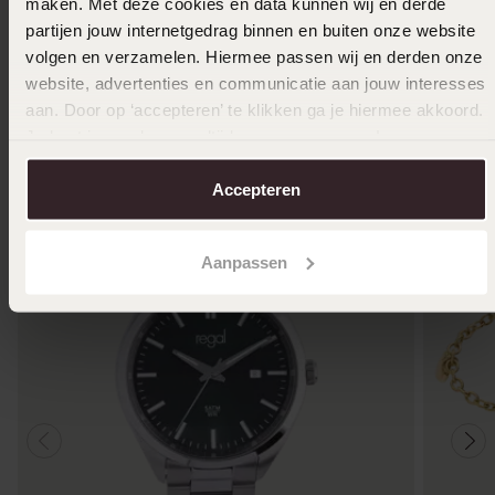
maken. Met deze cookies en data kunnen wij en derde
partijen jouw internetgedrag binnen en buiten onze website
In den Warenkorb legen
volgen en verzamelen. Hiermee passen wij en derden onze
website, advertenties en communicatie aan jouw interesses
Das könnte dir gefallen
aan. Door op ‘accepteren’ te klikken ga je hiermee akkoord.
Je kunt je voorkeuren altijd weer aanpassen. Lees er meer
over in ons
cookiebeleid
.
Accepteren
Aanpassen