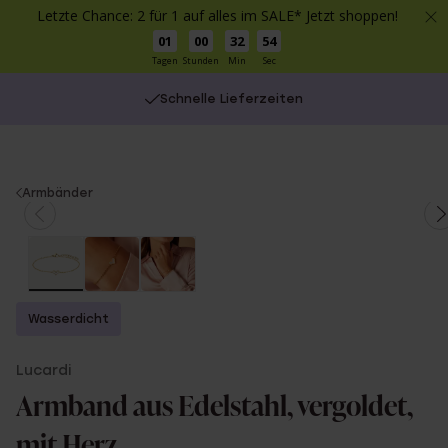
Letzte Chance: 2 für 1 auf alles im SALE* Jetzt shoppen!
01
00
32
54
Tagen
Stunden
Min
Sec
Schnelle Lieferzeiten
You
Armbänder
are
here:
Wasserdicht
Lucardi
Armband aus Edelstahl, vergoldet,
mit Herz