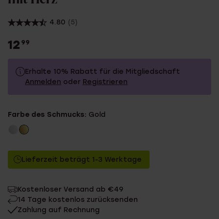
4.80
(5)
12
99
Erhalte 10% Rabatt für die Mitgliedschaft
Anmelden
oder
Registrieren
12.99
Ohne Mitgliederrabatt
Farbe des Schmucks:
Gold
11.69
Mit Mitgliederrabatt
Lieferzeit beträgt 1-3 Werktage
Kostenloser Versand ab €49
14 Tage kostenlos zurücksenden
Zahlung auf Rechnung