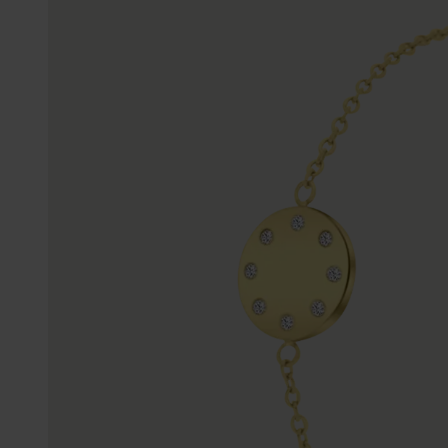
Personalisierter Schmuck
Edelstein
Fußkettchen
Disney
K3
Accessoires