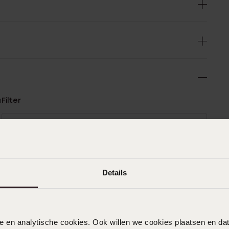
n
Filter
%
03-04-2024
%
Passt groß
0%
Details
|
Übersetzt
Original ansehen
%
%
nele en analytische cookies. Ook willen we cookies plaatsen en 