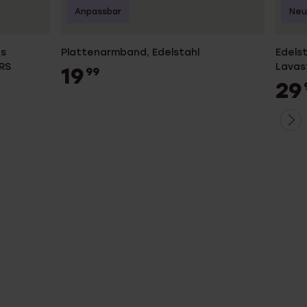
Anpassbar
Neu
us
Plattenarmband, Edelstahl
Edels
ERS
Lavas
19
99
29