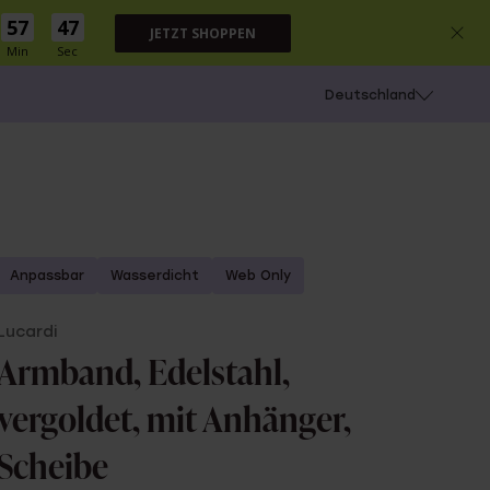
57
46
JETZT SHOPPEN
Min
Sec
chießen
Deutschland
Anpassbar
Wasserdicht
Web Only
Lucardi
Armband, Edelstahl,
vergoldet, mit Anhänger,
Scheibe