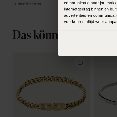
communicatie naar jou makkel
Trusted shops
internetgedrag binnen en bu
advertenties en communicatie
voorkeuren altijd weer aanp
Das könnte dir gefall