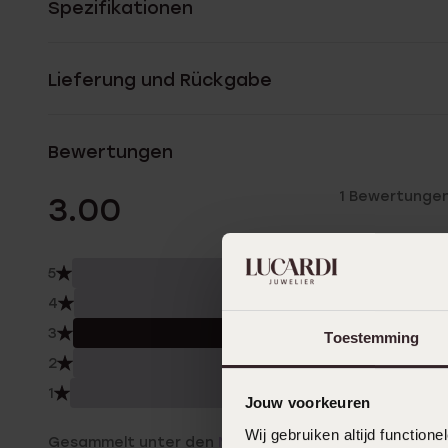
Spezifikationen
Lieferung und Rückgabe
Bewertungen
1 Bewertunge
3.00
5
0.0
4
0.0
3
100.
Toestemming
2
0.0
1
0.0
Jouw voorkeuren
Wij gebruiken altijd functio
Gesammelt unter den
Nutzungsbedingungen
von