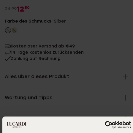
12
50
24.99
Farbe des Schmucks:
Silber
Kostenloser Versand ab €49
14 Tage kostenlos zurücksenden
Zahlung auf Rechnung
Alles über dieses Produkt
Wartung und Tipps
Spezifikationen