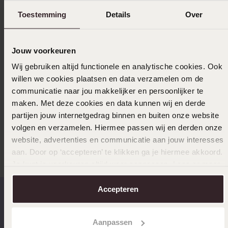
Lieferung und Rückgabe
Toestemming
Details
Over
Jouw voorkeuren
Ausverkauft
Wij gebruiken altijd functionele en analytische cookies. Ook
willen we cookies plaatsen en data verzamelen om de
Das könnte dir gefallen
communicatie naar jou makkelijker en persoonlijker te
maken. Met deze cookies en data kunnen wij en derde
partijen jouw internetgedrag binnen en buiten onze website
volgen en verzamelen. Hiermee passen wij en derden onze
Andere kauften auch
website, advertenties en communicatie aan jouw interesses
aan. Door op ‘accepteren’ te klikken ga je hiermee akkoord.
Je kunt je voorkeuren altijd weer aanpassen. Lees er meer
over in ons
cookiebeleid
.
Accepteren
Schnelle Lieferzeiten
14 Tage kostenlos
Aanpassen
zurücksenden