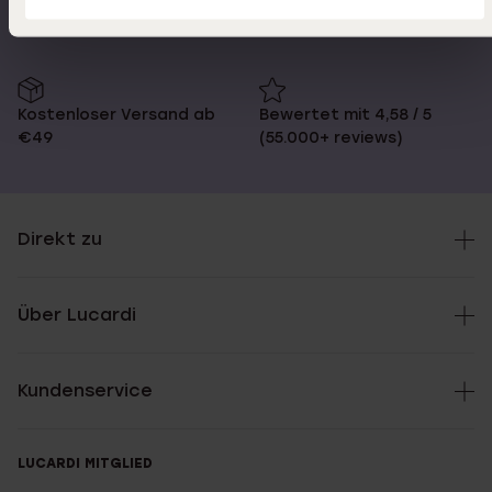
Kostenloser Versand ab
Bewertet mit 4,58 / 5
€49
(55.000+ reviews)
Direkt zu
Über Lucardi
Kundenservice
LUCARDI MITGLIED