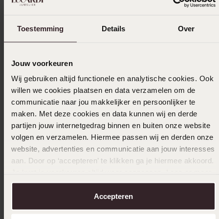
Toestemming
Details
Over
28-05-2024 - Iso
Netter Charme mit Blumen für
zwischendurch. Solide.
Jouw voorkeuren
Wij gebruiken altijd functionele en analytische cookies. Ook
|
Übersetzt
Original ansehen
willen we cookies plaatsen en data verzamelen om de
communicatie naar jou makkelijker en persoonlijker te
maken. Met deze cookies en data kunnen wij en derde
26-05-2024
partijen jouw internetgedrag binnen en buiten onze website
volgen en verzamelen. Hiermee passen wij en derden onze
website, advertenties en communicatie aan jouw interesses
aan. Door op ‘accepteren’ te klikken ga je hiermee akkoord.
Je kunt je voorkeuren altijd weer aanpassen. Lees er meer
22-12-2023
over in ons
cookiebeleid
.
Für mein Armband
Accepteren
|
Übersetzt
Original ansehen