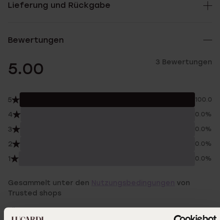
Lieferung und Rückgabe
Bewertungen
3 Bewertungen
5.00
5
100.0%
4
0.0%
3
0.0%
2
0.0%
1
0.0%
Gesammelt unter den
Nutzungsbedingungen
von
Trusted shops
Filter