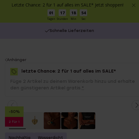
Letzte Chance: 2 für 1 auf alles im SALE* Jetzt shoppen!
01
17
18
54
Tagen
Stunden
Min
Sec
Schnelle Lieferzeiten
You
Anhänger
are
letzte Chance: 2 für 1 auf alles im SALE*
here:
Füge 2 Artikel zu deinem Warenkorb hinzu und erhalte
den günstigeren Artikel gratis.
*
-50%
2 für 1
Nachhaltig
Wasserdicht