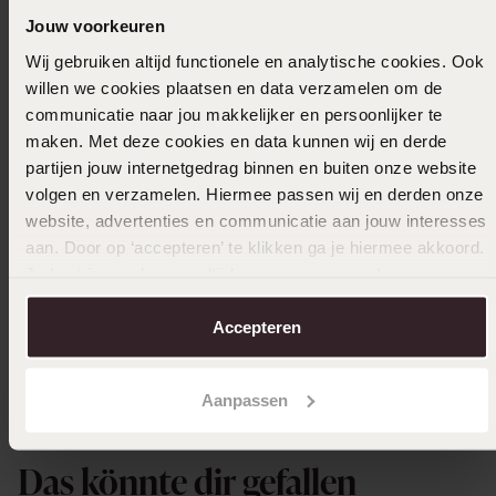
3
0.0%
Jouw voorkeuren
2
0.0%
Wij gebruiken altijd functionele en analytische cookies. Ook
1
0.0%
willen we cookies plaatsen en data verzamelen om de
communicatie naar jou makkelijker en persoonlijker te
Gesammelt unter den
Nutzungsbedingungen
von
maken. Met deze cookies en data kunnen wij en derde
Trusted shops
partijen jouw internetgedrag binnen en buiten onze website
volgen en verzamelen. Hiermee passen wij en derden onze
Filter
website, advertenties en communicatie aan jouw interesses
aan. Door op ‘accepteren’ te klikken ga je hiermee akkoord.
Je kunt je voorkeuren altijd weer aanpassen. Lees er meer
21-03-2025 - Palmen
over in ons
cookiebeleid
.
Accepteren
Aanpassen
Ausverkauft
Das könnte dir gefallen