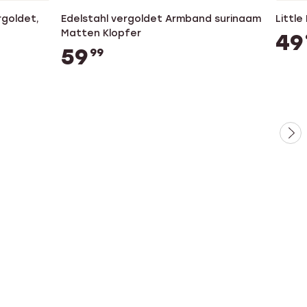
rgoldet,
Edelstahl vergoldet Armband surinaam
Little
Matten Klopfer
49
59
99