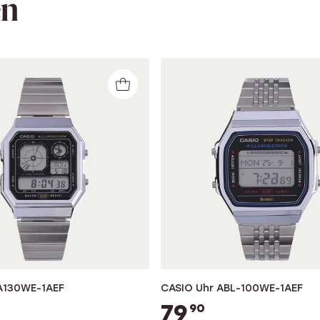
en
A130WE-1AEF
CASIO Uhr ABL-100WE-1AEF
79
90