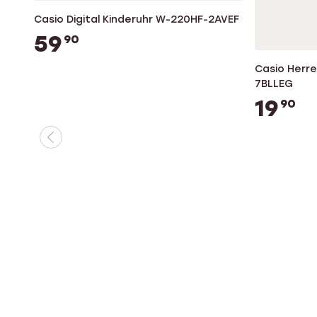
Casio Digital Kinderuhr W-220HF-2AVEF
59
90
Casio Herr
7BLLEG
19
90