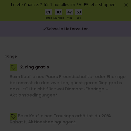
Letzte Chance: 2 für 1 auf alles im SALE* Jetzt shoppen!
01
07
47
53
Tagen
Stunden
Min
Sec
Schnelle Lieferzeiten
You
Ringe
are
2. ring gratis
here:
Beim Kauf eines Paars Freundschafts- oder Eheringe
bekommst du den zweiten, günstigeren Ring gratis
dazu! *Gilt nicht für zwei Diamant-Eheringe –
Aktionsbedingungen
*
Beim Kauf eines Traurings erhältst du 20%
Rabatt,
Aktionsbedingungen*