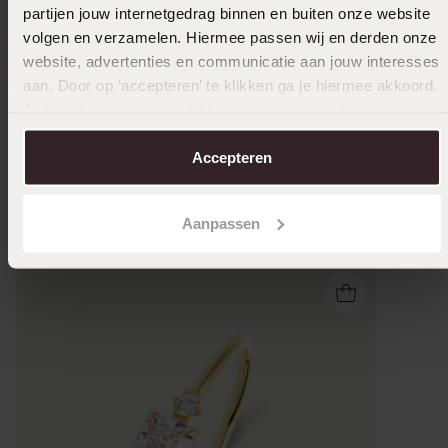
partijen jouw internetgedrag binnen en buiten onze website
-50%
Bestseller
volgen en verzamelen. Hiermee passen wij en derden onze
website, advertenties en communicatie aan jouw interesses
585 Gelbgoldring mit 0,415 ct Labor-Diamant
Ring aus
aan. Door op ‘accepteren’ te klikken ga je hiermee akkoord.
für Damen
5
1199.99
Je kunt je voorkeuren altijd weer aanpassen. Lees er meer
599
99
over in ons
cookiebeleid
.
Accepteren
Andere kauften auch
Aanpassen