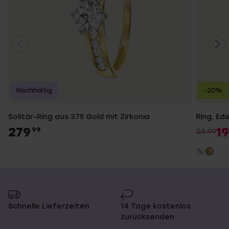
Nachhaltig
-20%
Solitär-Ring aus 375 Gold mit Zirkonia
Ring, Ed
279
19
99
24.99
Schnelle Lieferzeiten
14 Tage kostenlos
zurücksenden