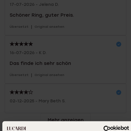
17-07-2026 - Jelena D.
Schöner Ring, guter Preis.
|
Übersetzt
Original ansehen
16-07-2026 - K D.
Das finde ich sehr schön
|
Übersetzt
Original ansehen
02-12-2025 - Mary Beth S.
Mehr anzeigen