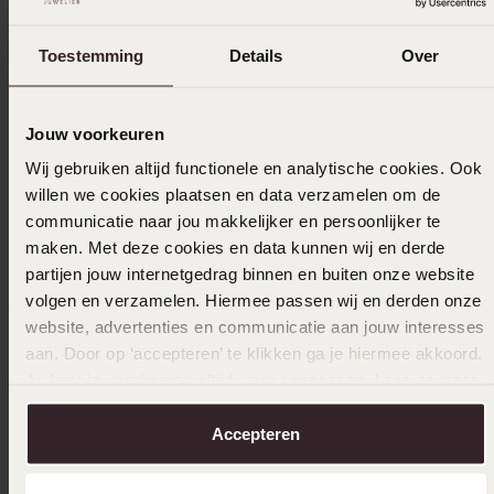
Toestemming
Details
Over
Größe auswählen und bestellen
Das könnte dir gefallen
Jouw voorkeuren
Wij gebruiken altijd functionele en analytische cookies. Ook
willen we cookies plaatsen en data verzamelen om de
communicatie naar jou makkelijker en persoonlijker te
maken. Met deze cookies en data kunnen wij en derde
partijen jouw internetgedrag binnen en buiten onze website
volgen en verzamelen. Hiermee passen wij en derden onze
website, advertenties en communicatie aan jouw interesses
aan. Door op ‘accepteren’ te klikken ga je hiermee akkoord.
Je kunt je voorkeuren altijd weer aanpassen. Lees er meer
over in ons
cookiebeleid
.
Accepteren