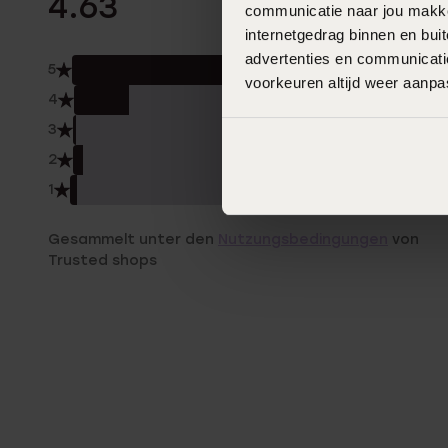
4.63
communicatie naar jou makkel
internetgedrag binnen en bu
advertenties en communicatie
5
77.0
voorkeuren altijd weer aanp
4
16.0
3
1.0%
2
3.0
1
2.0
Gesammelt unter den
Nutzungsbedingungen
von
Trusted shops