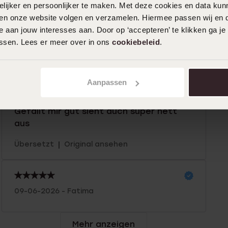
ijker en persoonlijker te maken. Met deze cookies en data kunn
iten onze website volgen en verzamelen. Hiermee passen wij en 
 aan jouw interesses aan. Door op ‘accepteren’ te klikken ga je
%
21-06-2026 - Albertje L.
assen. Lees er meer over in ons
cookiebeleid
.
%
%
Aanpassen
11-06-2026 - S W.
%
Gefällt mir gut sieht auch super nett
aus
|
Übersetzt
Original ansehen
09-06-2026 - Fatima
Mehr anzeigen