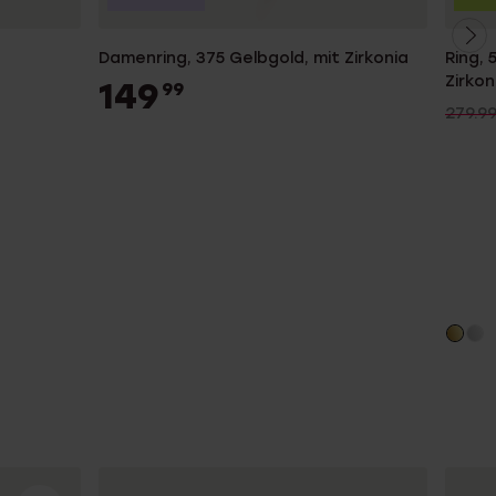
Damenring, 375 Gelbgold, mit Zirkonia
Ring, 
Zirkon
149
99
279.9