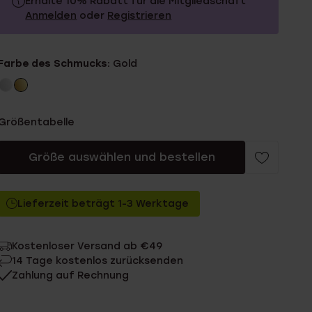
Erhalte 10% Rabatt für die Mitgliedschaft
Anmelden
oder
Registrieren
69.99
Ohne Mitgliederrabatt
Farbe des Schmucks:
Gold
62.99
Mit Mitgliederrabatt
Größentabelle
Größe auswählen und bestellen
Lieferzeit beträgt 1-3 Werktage
Kostenloser Versand ab €49
14 Tage kostenlos zurücksenden
Zahlung auf Rechnung