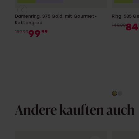
Damenring, 375 Gold, mit Gourmet-
Ring, 585 G
Kettenglied
84
149.99
99
99
159.99
Andere kauften auch