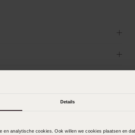
Details
nele en analytische cookies. Ook willen we cookies plaatsen en 
n
Filter