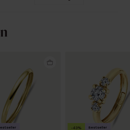
en
estseller
Bestseller
-43%