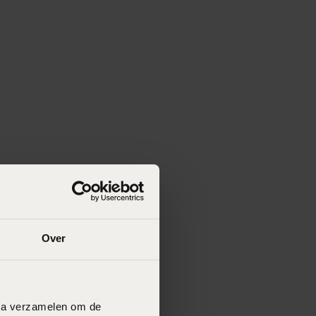
Over
data verzamelen om de