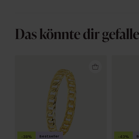
Das könnte dir gefall
Bestseller
B
-38%
-43%