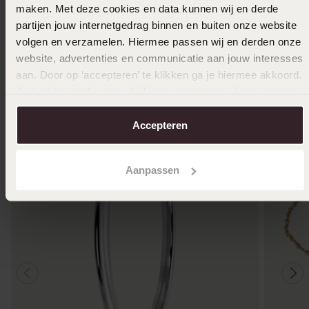
maken. Met deze cookies en data kunnen wij en derde
Größe auswählen und bestellen
partijen jouw internetgedrag binnen en buiten onze website
volgen en verzamelen. Hiermee passen wij en derden onze
Das könnte dir gefallen
website, advertenties en communicatie aan jouw interesses
aan. Door op ‘accepteren’ te klikken ga je hiermee akkoord.
Je kunt je voorkeuren altijd weer aanpassen. Lees er meer
over in ons
cookiebeleid
.
Accepteren
Aanpassen