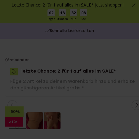
Letzte Chance: 2 für 1 auf alles im SALE* Jetzt shoppen!
02
18
32
08
Tagen
Stunden
Min
Sec
Schnelle Lieferzeiten
You
Armbänder
are
letzte Chance: 2 für 1 auf alles im SALE*
here:
Füge 2 Artikel zu deinem Warenkorb hinzu und erhalte
den günstigeren Artikel gratis.
*
-50%
2 für 1