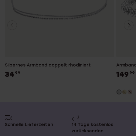
Silbernes Armband doppelt rhodiniert
Armband, 
34
149
99
99
Schnelle Lieferzeiten
14 Tage kostenlos
zurücksenden