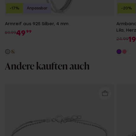
-17%
Anpassbar
-20%
Armreif aus 925 Silber, 4 mm
Armband 
Lila, Her
49
99
59.99
19
24.99
Andere kauften auch