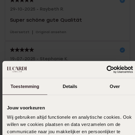
29-10-2025 - Raybeth R.
Super schöne gute Qualität
|
Übersetzt
Original ansehen
19-07-2025 - Stephanie K.
Das ist ein Geschenk, das gut ankommt.
Und Teil eines schönen und erschwinglichen
Sets. Schön und sorgfältig verpackt.
Toestemming
Details
Over
|
Übersetzt
Original ansehen
Jouw voorkeuren
Mehr anzeigen
Wij gebruiken altijd functionele en analytische cookies. Ook
willen we cookies plaatsen en data verzamelen om de
communicatie naar jou makkelijker en persoonlijker te