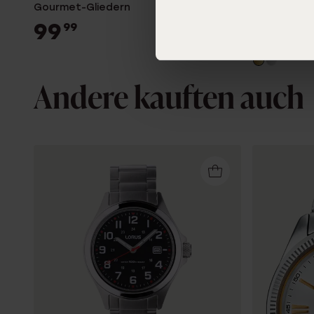
Gourmet-Gliedern
Edelstahl, 
99
80
99
00
Andere kauften auch