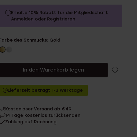
Erhalte 10% Rabatt für die Mitgliedschaft
Anmelden
oder
Registrieren
90.0
Ohne Mitgliederrabatt
Farbe des Schmucks:
Gold
81.0
Mit Mitgliederrabatt
In den Warenkorb legen
Lieferzeit beträgt 1-3 Werktage
Kostenloser Versand ab €49
14 Tage kostenlos zurücksenden
Zahlung auf Rechnung