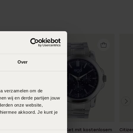
Over
data verzamelen om de
en wij en derde partijen jouw
derden onze website,
 hiermee akkoord. Je kunt je
 EFR-
Regal-Geschenk-Set mit kostenlosem
Citize