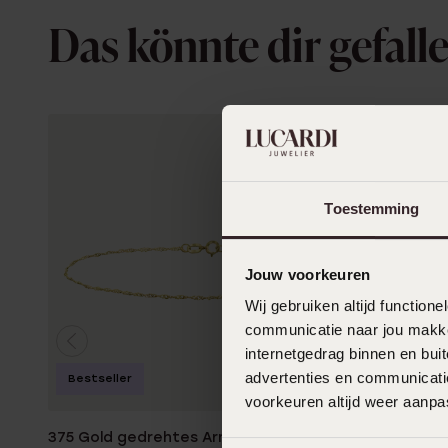
Das könnte dir gefall
Toestemming
Jouw voorkeuren
Wij gebruiken altijd functio
communicatie naar jou makkel
internetgedrag binnen en bu
advertenties en communicatie
Wasserdic
Bestseller
voorkeuren altijd weer aanp
375 Gold gedrehtes Armband mit
Guess Armb