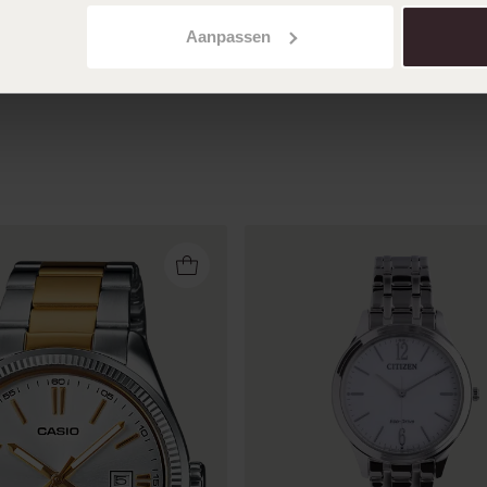
vergoldet, FRONTIERS
S108D-2AVUEF
Aanpassen
129
00