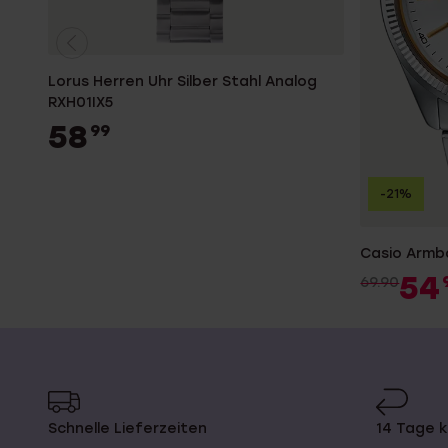
Lorus Herren Uhr Silber Stahl Analog
RXH01IX5
58
99
-21%
Casio Armb
54
69.90
Schnelle Lieferzeiten
14 Tage 