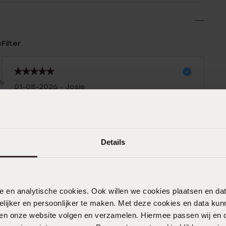
n
Filter
0%
01-08-2026 - Josje
0%
Ein schönes Geschenk für die geliebte
%
Familie
%
|
Übersetzt
Original ansehen
Details
%
01-08-2026 - Josje
nele en analytische cookies. Ook willen we cookies plaatsen en 
Schönes Material, hübsches Armband!
ijker en persoonlijker te maken. Met deze cookies en data kunn
iten onze website volgen en verzamelen. Hiermee passen wij en 
|
Übersetzt
Original ansehen