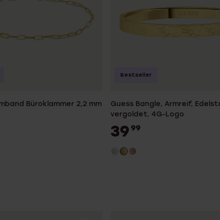
Bestseller
rmband Büroklammer 2,2 mm
Guess Bangle, Armreif, Edelsta
vergoldet, 4G-Logo
39
99