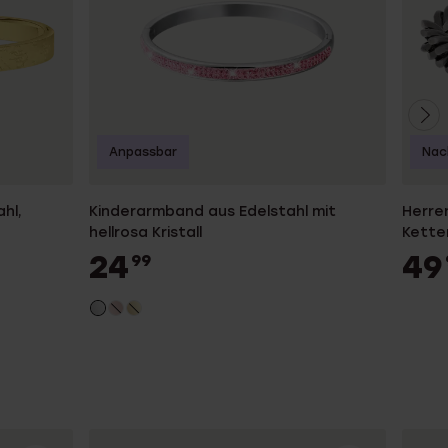
Anpassbar
Nac
hl,
Kinderarmband aus Edelstahl mit
Herre
hellrosa Kristall
Kette
24
49
99