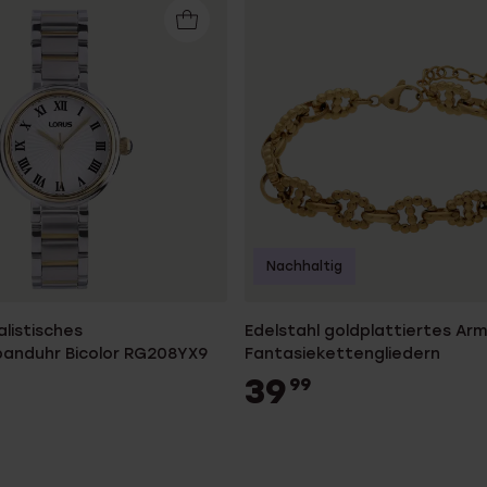
Nachhaltig
alistisches
Edelstahl goldplattiertes Ar
nduhr Bicolor RG208YX9
Fantasiekettengliedern
39
99