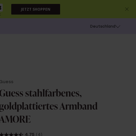
7
JETZT SHOPPEN
c
chießen
Deutschland
Guess
Guess stahlfarbenes,
goldplattiertes Armband
AMORE
4.75
(4)