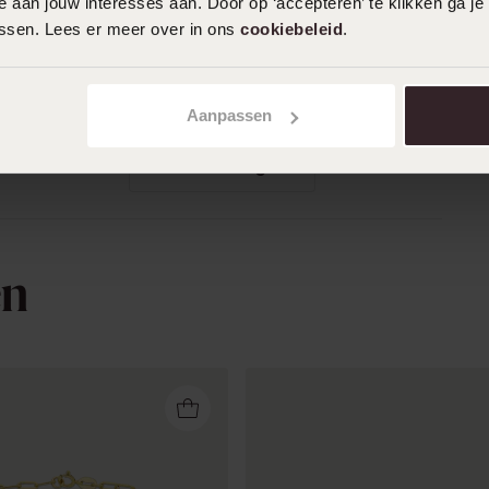
 aan jouw interesses aan. Door op ‘accepteren’ te klikken ga je
assen. Lees er meer over in ons
cookiebeleid
.
26-07-2026 - Riek K.
Aanpassen
Mehr anzeigen
en