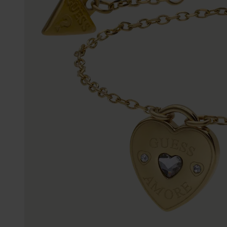
Personalisierter Schmuck
Edelstein
Fußkettchen
Disney
K3
Accessoires