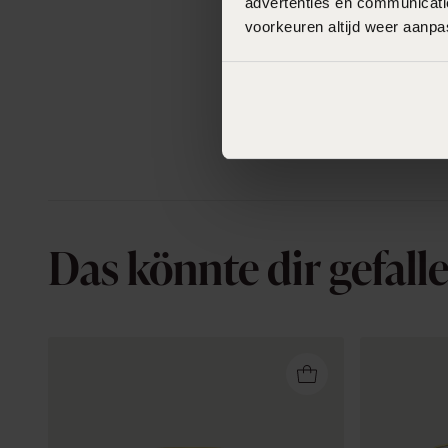
advertenties en communicatie
voorkeuren altijd weer aanp
Das könnte dir gefall