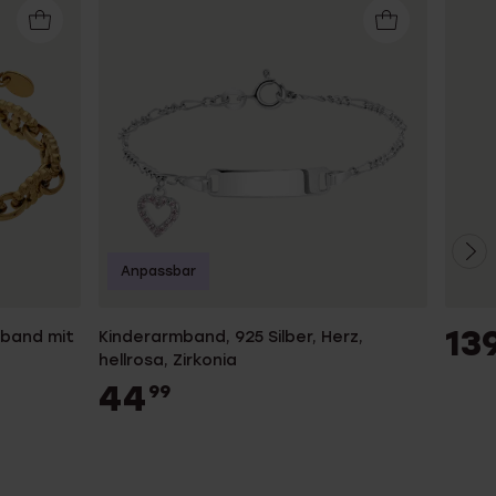
Anpassbar
13
mband mit
Kinderarmband, 925 Silber, Herz,
hellrosa, Zirkonia
44
99