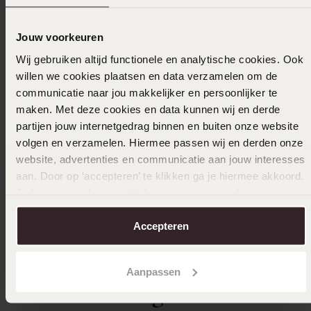
Jouw voorkeuren
21-07-2023 - Corina K.
Wij gebruiken altijd functionele en analytische cookies. Ook
Das Glied dieser Kette ist weder zu groß
willen we cookies plaatsen en data verzamelen om de
noch zu klein, um es gut mit vielen
communicatie naar jou makkelijker en persoonlijker te
Anhängern zu kombinieren, oder um es so zu
maken. Met deze cookies en data kunnen wij en derde
tragen (mit einer anderen Kette). Kurz
partijen jouw internetgedrag binnen en buiten onze website
gesagt, viele Möglichkeiten, schöne
volgen en verzamelen. Hiermee passen wij en derden onze
Halskette.
website, advertenties en communicatie aan jouw interesses
aan. Door op ‘accepteren’ te klikken ga je hiermee akkoord.
|
Übersetzt
Original ansehen
Je kunt je voorkeuren altijd weer aanpassen. Lees er meer
over in ons
cookiebeleid
.
Accepteren
Ausverkauft
Aanpassen
Das könnte dir gefallen