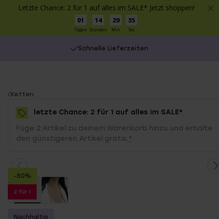
Letzte Chance: 2 für 1 auf alles im SALE* Jetzt shoppen!
01
14
29
35
Tagen
Stunden
Min
Sec
Schnelle Lieferzeiten
You
Ketten
are
letzte Chance: 2 für 1 auf alles im SALE*
here:
Füge 2 Artikel zu deinem Warenkorb hinzu und erhalte
den günstigeren Artikel gratis.
*
-50%
2 für 1
Nachhaltig