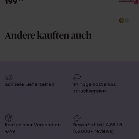
199
3
499.99
Andere kauften auch
Schnelle Lieferzeiten
14 Tage kostenlos
zurücksenden
Kostenloser Versand ab
Bewertet mit 4,58 / 5
€49
(55.000+ reviews)