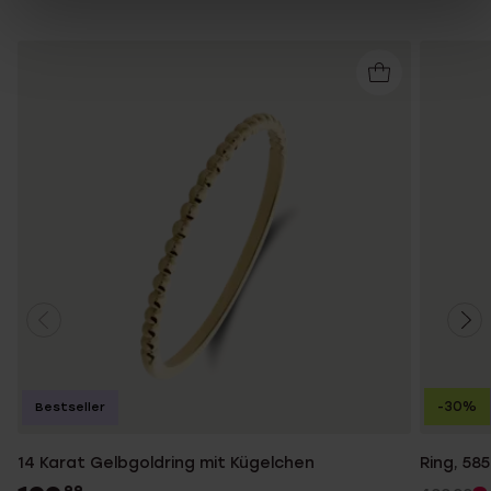
-30%
Bestseller
14 Karat Gelbgoldring mit Kügelchen
Ring, 58
99