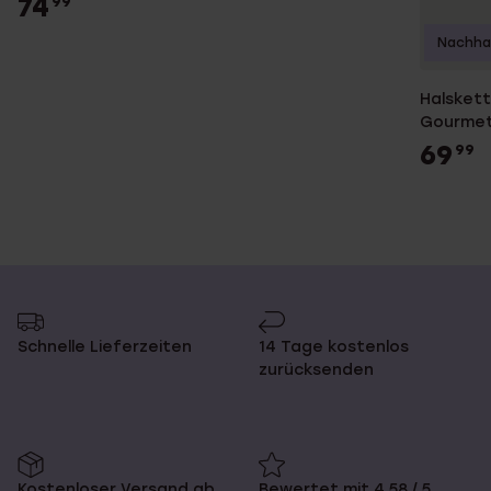
74
99
Nachhal
Halskett
Gourmet
69
99
Schnelle Lieferzeiten
14 Tage kostenlos
zurücksenden
Kostenloser Versand ab
Bewertet mit 4,58 / 5