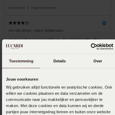
|
Übersetzt
Original ansehen
04-05-2026 - Bert Willemsen
angenehmer Verschluss der Halskette für
meine Frau..passt gut. Wir sind zufrieden
|
Übersetzt
Original ansehen
Toestemming
Details
Over
Mehr anzeigen
Jouw voorkeuren
Wij gebruiken altijd functionele en analytische cookies. Ook
willen we cookies plaatsen en data verzamelen om de
Ausverkauft
communicatie naar jou makkelijker en persoonlijker te
maken. Met deze cookies en data kunnen wij en derde
Das könnte dir gefallen
partijen jouw internetgedrag binnen en buiten onze website