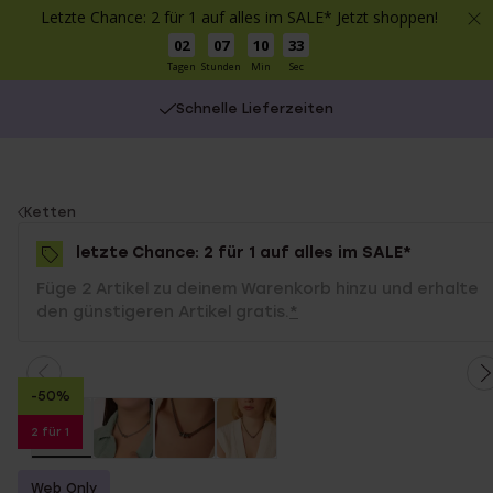
Letzte Chance: 2 für 1 auf alles im SALE* Jetzt shoppen!
02
07
10
33
Tagen
Stunden
Min
Sec
Schnelle Lieferzeiten
You
Ketten
are
letzte Chance: 2 für 1 auf alles im SALE*
here:
Füge 2 Artikel zu deinem Warenkorb hinzu und erhalte
den günstigeren Artikel gratis.
*
-50%
2 für 1
Web Only