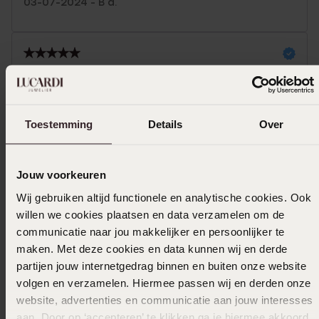
03-07-2024 - B d.
08-08-2023 - Ajm P.
Nichts zu beanstanden
Toestemming
Details
Over
|
Übersetzt
Original ansehen
Mehr anzeigen
Jouw voorkeuren
Wij gebruiken altijd functionele en analytische cookies. Ook
willen we cookies plaatsen en data verzamelen om de
communicatie naar jou makkelijker en persoonlijker te
Ausverkauft
maken. Met deze cookies en data kunnen wij en derde
partijen jouw internetgedrag binnen en buiten onze website
Das könnte dir gefallen
volgen en verzamelen. Hiermee passen wij en derden onze
website, advertenties en communicatie aan jouw interesses
aan. Door op ‘accepteren’ te klikken ga je hiermee akkoord.