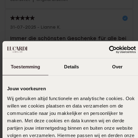
31-07-2025 - Lianne K.
Immer die schönsten Geschenke für alle bei
Lucardi
|
Übersetzt
Original ansehen
Toestemming
Details
Over
Mehr anzeigen
Jouw voorkeuren
Wij gebruiken altijd functionele en analytische cookies. Ook
In den Warenkorb legen
willen we cookies plaatsen en data verzamelen om de
communicatie naar jou makkelijker en persoonlijker te
maken. Met deze cookies en data kunnen wij en derde
Das könnte dir gefallen
partijen jouw internetgedrag binnen en buiten onze website
volgen en verzamelen. Hiermee passen wij en derden onze