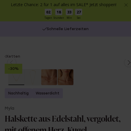
Letzte Chance: 2 für 1 auf alles im SALE* Jetzt shoppen!
02
18
33
27
Tagen
Stunden
Min
Sec
Schnelle Lieferzeiten
You
Ketten
are
-30%
here:
Nachhaltig
Wasserdicht
Myla
Halskette aus Edelstahl, vergoldet,
mit offenem Herz, Kugel