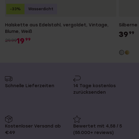
-33%
Wasserdicht
Halskette aus Edelstahl, vergoldet, Vintage,
Silberne
Blume, Weiß
39
99
19
99
29.99
Schnelle Lieferzeiten
14 Tage kostenlos
zurücksenden
Kostenloser Versand ab
Bewertet mit 4,58 / 5
€49
(55.000+ reviews)