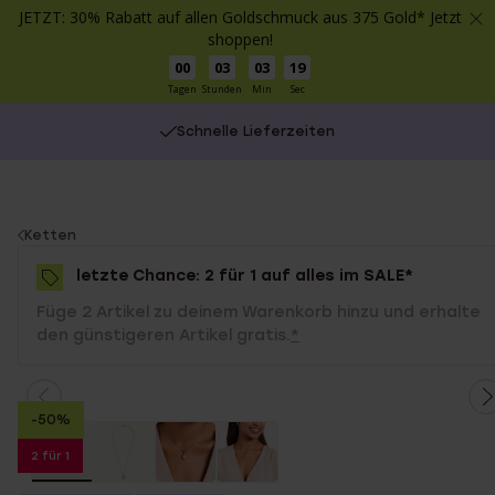
JETZT: 30% Rabatt auf allen Goldschmuck aus 375 Gold* Jetzt
shoppen!
00
03
03
19
Tagen
Stunden
Min
Sec
Schnelle Lieferzeiten
You
Ketten
are
letzte Chance: 2 für 1 auf alles im SALE*
here:
Füge 2 Artikel zu deinem Warenkorb hinzu und erhalte
den günstigeren Artikel gratis.
*
-50%
2 für 1