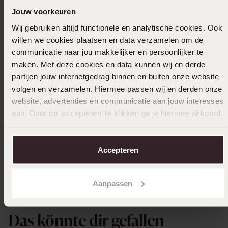
1
100.0%
Jouw voorkeuren
Wij gebruiken altijd functionele en analytische cookies. Ook
Gesammelt unter den
Nutzungsbedingungen
von
Trusted shops
willen we cookies plaatsen en data verzamelen om de
communicatie naar jou makkelijker en persoonlijker te
Filter
maken. Met deze cookies en data kunnen wij en derde
partijen jouw internetgedrag binnen en buiten onze website
volgen en verzamelen. Hiermee passen wij en derden onze
04-11-2023 - Erma K.
website, advertenties en communicatie aan jouw interesses
aan. Door op ‘accepteren’ te klikken ga je hiermee akkoord.
Sieht zu unecht aus
Je kunt je voorkeuren altijd weer aanpassen. Lees er meer
over in ons
cookiebeleid
.
|
Übersetzt
Original ansehen
Accepteren
Aanpassen
Ausverkauft
Das könnte dir gefallen