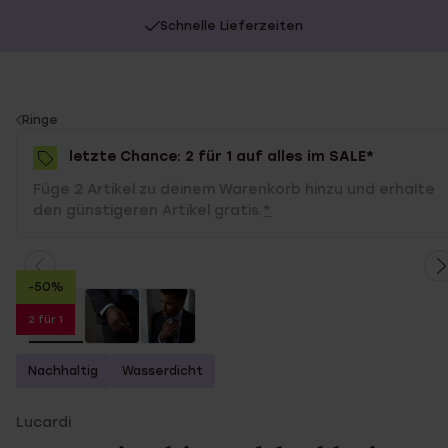
Schnelle Lieferzeiten
You
Ringe
are
letzte Chance: 2 für 1 auf alles im SALE*
here:
Füge 2 Artikel zu deinem Warenkorb hinzu und erhalte
den günstigeren Artikel gratis.
*
-50%
2 für 1
Nachhaltig
Wasserdicht
Lucardi