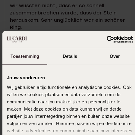
wir wussten nicht, dass er so schnell
zusammenbrechen würde, dass der Stein
herauskam. Sehr unglücklich war ein schöner
Ring.
|
Übersetzt
Original ansehen
Mehr anzeigen
Toestemming
Details
Over
Jouw voorkeuren
Größe auswählen und bestellen
Wij gebruiken altijd functionele en analytische cookies. Ook
willen we cookies plaatsen en data verzamelen om de
Das könnte dir gefallen
communicatie naar jou makkelijker en persoonlijker te
maken. Met deze cookies en data kunnen wij en derde
partijen jouw internetgedrag binnen en buiten onze website
volgen en verzamelen. Hiermee passen wij en derden onze
website, advertenties en communicatie aan jouw interesses