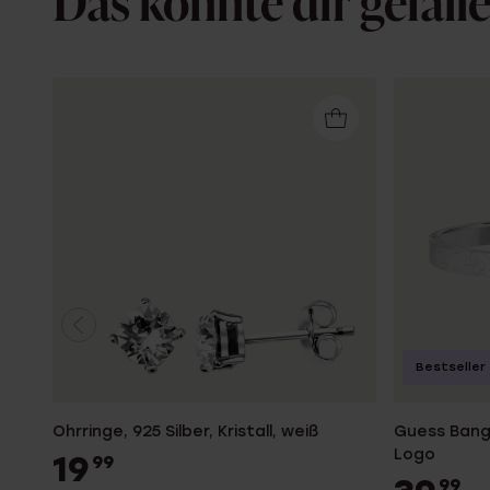
Das könnte dir gefall
Bestseller
Ohrringe, 925 Silber, Kristall, weiß
Guess Bangl
Logo
19
99
99