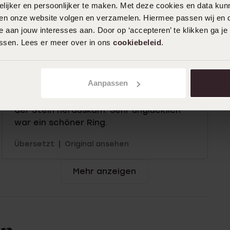
ijker en persoonlijker te maken. Met deze cookies en data kunn
|
Übersetzt
Original ansehen
iten onze website volgen en verzamelen. Hiermee passen wij en 
 aan jouw interesses aan. Door op ‘accepteren’ te klikken ga je
assen. Lees er meer over in ons
cookiebeleid
.
10-12-2025 - Heidi
Er hatte einen Preisnachlass erhalten.
Aanpassen
Aber wir wussten nicht, dass er so
schnell zusammenbrechen würde, dass
der Stein herauskam. Sehr unglücklich
war ein schöner Ring.
|
Übersetzt
Original ansehen
Mehr anzeigen