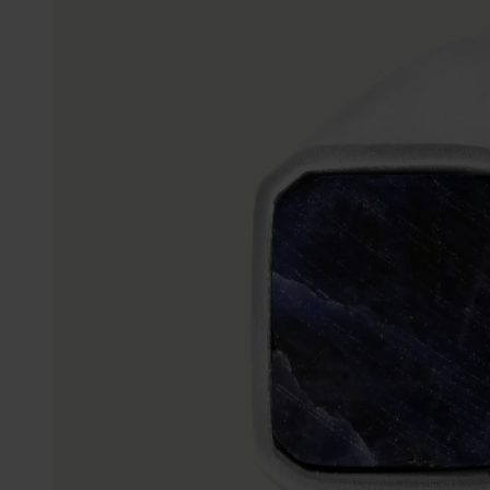
Personalisierter Schmuck
Edelstein
Fußkettchen
Disney
K3
Accessoires