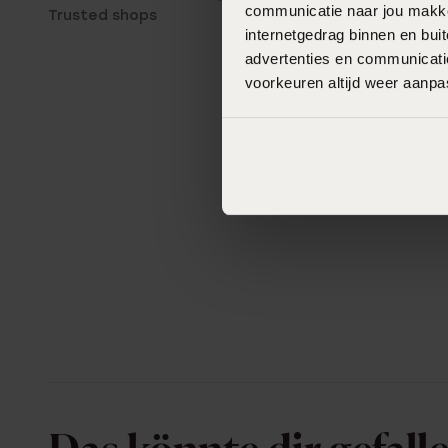
communicatie naar jou makkel
Trusted shops
internetgedrag binnen en bu
advertenties en communicatie
voorkeuren altijd weer aanp