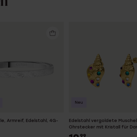
en
Neu
e, Armreif, Edelstahl, 4G-
Edelstahl vergoldete Muschel
Ohrstecker mit Kristall für D
99