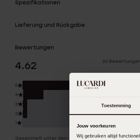
Spezifikationen
Lieferung und Rückgabe
Bewertungen
26 Bewertunge
4.62
5
73.
4
19.0
3
4.0
Toestemming
2
4.0
1
0.0
Jouw voorkeuren
Wij gebruiken altijd functio
Gesammelt unter den
Nutzungsbedingungen
von