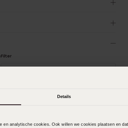
n
Filter
0%
28-01-2026 - N P.
%
%
Details
%
23-12-2025 - Natascha K.
%
Schöner Ring und gute Qualität
nele en analytische cookies. Ook willen we cookies plaatsen en 