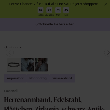
Letzte Chance: 2 für 1 auf alles im SALE* Jetzt shoppen!
02
23
01
45
Tagen
Stunden
Min
Sec
Schnelle Lieferzeiten
You
Armbänder
are
here:
Anpassbar
Nachhaltig
Wasserdicht
Lucardi
Herrenarmband, Edelstahl,
Plättchen, Zirkonia, schwarz, Antik-