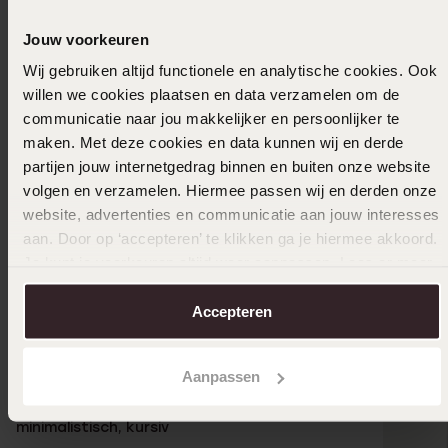
Jouw voorkeuren
Wij gebruiken altijd functionele en analytische cookies. Ook
willen we cookies plaatsen en data verzamelen om de
communicatie naar jou makkelijker en persoonlijker te
maken. Met deze cookies en data kunnen wij en derde
partijen jouw internetgedrag binnen en buiten onze website
volgen en verzamelen. Hiermee passen wij en derden onze
website, advertenties en communicatie aan jouw interesses
aan. Door op ‘accepteren’ te klikken ga je hiermee akkoord.
Je kunt je voorkeuren altijd weer aanpassen. Lees er meer
over in ons
cookiebeleid
.
Accepteren
Aanpassen
Namensarmband, Edelstahl, rotvergoldet,
minimalistisch, kursiv