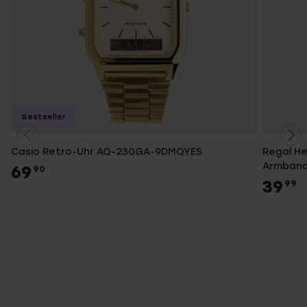
Bestseller
Casio Retro-Uhr AQ-230GA-9DMQYES
Regal H
Armban
69
90
39
99