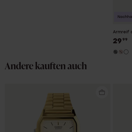
Nachhal
Armreif a
29
99
Andere kauften auch