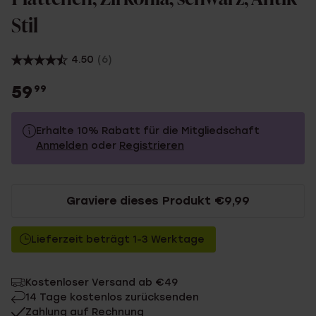
Stil
4.50
(6)
59
99
Erhalte 10% Rabatt für die Mitgliedschaft
Anmelden
oder
Registrieren
59.99
Ohne Mitgliederrabatt
Graviere dieses Produkt €9,99
53.99
Mit Mitgliederrabatt
Lieferzeit beträgt 1-3 Werktage
Kostenloser Versand ab €49
14 Tage kostenlos zurücksenden
Zahlung auf Rechnung