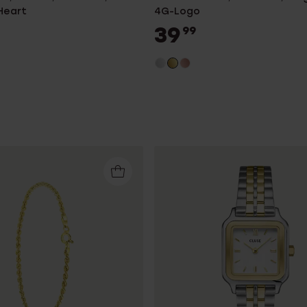
Heart
4G-Logo
39
99