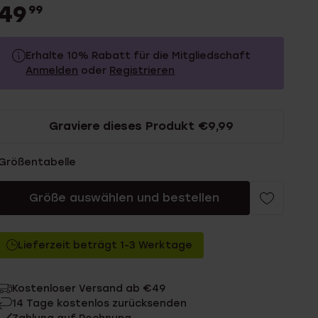
49
99
Erhalte 10% Rabatt für die Mitgliedschaft
Anmelden
oder
Registrieren
49.99
Ohne Mitgliederrabatt
Graviere dieses Produkt €9,99
44.99
Mit Mitgliederrabatt
Größentabelle
Größe auswählen und bestellen
Lieferzeit beträgt 1-3 Werktage
Kostenloser Versand ab €49
14 Tage kostenlos zurücksenden