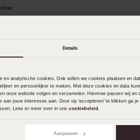
n
Filter
%
15-06-2026
%
Details
%
%
06-05-2026 - Sylvia H.
%
nele en analytische cookies. Ook willen we cookies plaatsen en 
ijker en persoonlijker te maken. Met deze cookies en data kunn
iten onze website volgen en verzamelen. Hiermee passen wij en 
08-09-2025 - Regina
 aan jouw interesses aan. Door op ‘accepteren’ te klikken ga je
assen. Lees er meer over in ons
cookiebeleid
.
Mehr anzeigen
Aanpassen