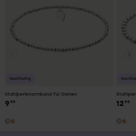
Nachhaltig
Nachhal
Stahlperlenarmband für Damen
Stahlpe
9
12
99
99