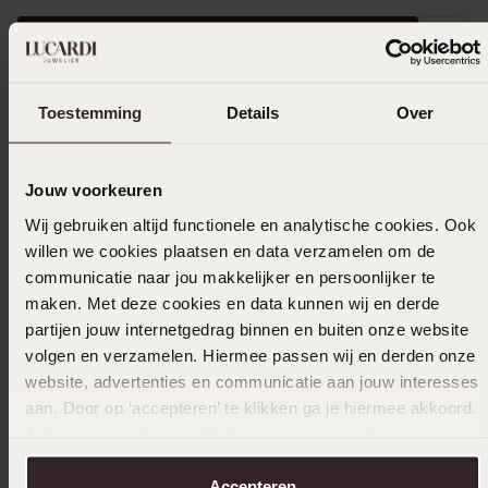
Größe auswählen und bestellen
Das könnte dir gefallen
Toestemming
Details
Over
Jouw voorkeuren
Wij gebruiken altijd functionele en analytische cookies. Ook
willen we cookies plaatsen en data verzamelen om de
communicatie naar jou makkelijker en persoonlijker te
maken. Met deze cookies en data kunnen wij en derde
partijen jouw internetgedrag binnen en buiten onze website
volgen en verzamelen. Hiermee passen wij en derden onze
website, advertenties en communicatie aan jouw interesses
aan. Door op ‘accepteren’ te klikken ga je hiermee akkoord.
Je kunt je voorkeuren altijd weer aanpassen. Lees er meer
over in ons
cookiebeleid
.
Accepteren