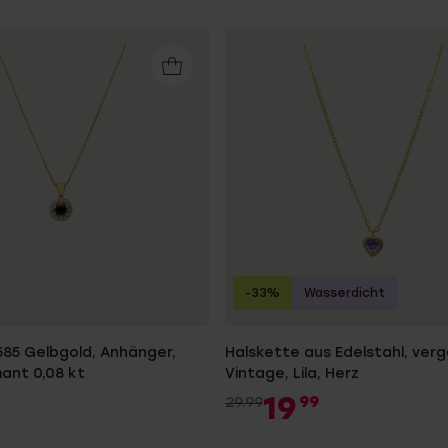
-33%
Wasserdicht
585 Gelbgold, Anhänger,
Halskette aus Edelstahl, verg
mant 0,08 kt
Vintage, Lila, Herz
19
99
29.99