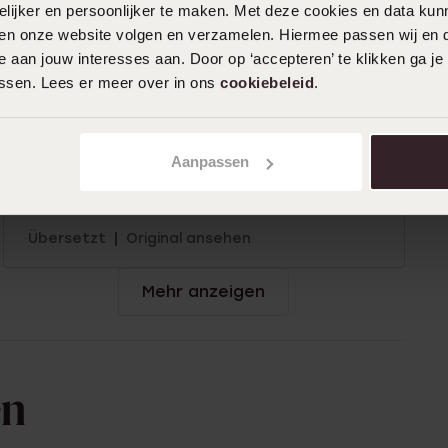
Süße Halskette
ijker en persoonlijker te maken. Met deze cookies en data kunn
iten onze website volgen en verzamelen. Hiermee passen wij en 
|
Übersetzt
Original ansehen
 aan jouw interesses aan. Door op ‘accepteren’ te klikken ga je
assen. Lees er meer over in ons
cookiebeleid
.
17-04-2025 - E H.
Aanpassen
Lustiger und detaillierter Anhänger und
Halskette
|
Übersetzt
Original ansehen
Mehr anzeigen
en