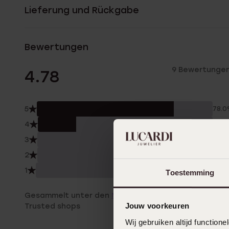
Lieferung und Rückgabe
Bewertungen
9 Bewertunge
4.78
5
78.
4
22.
3
0.0
2
0.0
1
0.0
Toestemming
Gesammelt unter den
Nutzungsbedingungen
von
Jouw voorkeuren
Trusted shops
Wij gebruiken altijd functio