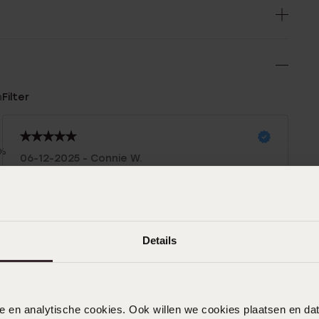
n
Filter
0%
06-12-2025 - Connie W.
0%
Sehr schön Enkelkind ist sehr glücklich
%
mit ihm
%
|
Übersetzt
Original ansehen
%
Details
06-12-2025 - Lena
nele en analytische cookies. Ook willen we cookies plaatsen en 