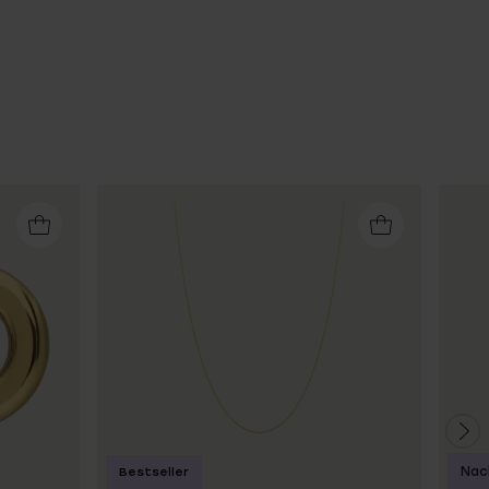
Nac
Bestseller