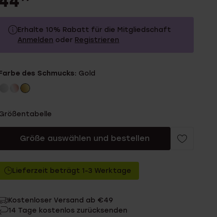
44
Erhalte 10% Rabatt für die Mitgliedschaft
Anmelden
oder
Registrieren
44.99
Ohne Mitgliederrabatt
Farbe des Schmucks:
Gold
40.49
Mit Mitgliederrabatt
Größentabelle
Größe auswählen und bestellen
Lieferzeit beträgt 1-3 Werktage
Kostenloser Versand ab €49
14 Tage kostenlos zurücksenden