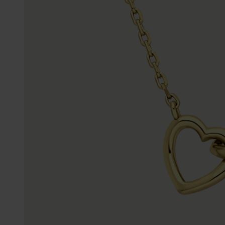
Personalisierter Schmuck
Edelstein
Fußkettchen
Disney
K3
Accessoires