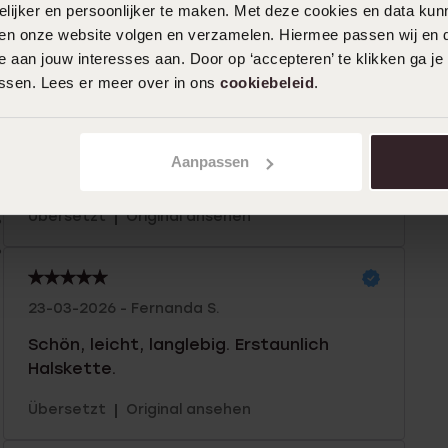
ijker en persoonlijker te maken. Met deze cookies en data kunn
iten onze website volgen en verzamelen. Hiermee passen wij en 
n
Filter
 aan jouw interesses aan. Door op ‘accepteren’ te klikken ga je
assen. Lees er meer over in ons
cookiebeleid
.
%
16-07-2026 - Riet
%
Aanpassen
Ich schenke es meiner Enkelin
%
|
Übersetzt
Original ansehen
%
%
23-03-2026 - Fernanda S.
Schön, leicht, langlebig. Erstaunlich
Halskette.
|
Übersetzt
Original ansehen