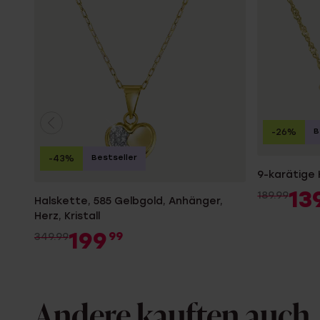
B
-26%
Bestseller
-43%
9-karätige 
13
189.99
Halskette, 585 Gelbgold, Anhänger,
Herz, Kristall
199
99
349.99
Andere kauften auch