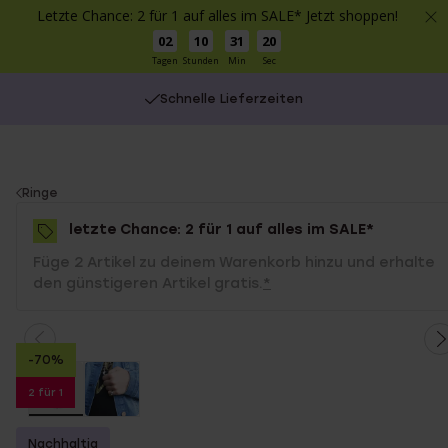
Letzte Chance: 2 für 1 auf alles im SALE* Jetzt shoppen!
02
10
31
20
Tagen
Stunden
Min
Sec
Schnelle Lieferzeiten
You
Ringe
are
letzte Chance: 2 für 1 auf alles im SALE*
here:
Füge 2 Artikel zu deinem Warenkorb hinzu und erhalte
den günstigeren Artikel gratis.
*
-70%
2 für 1
Nachhaltig