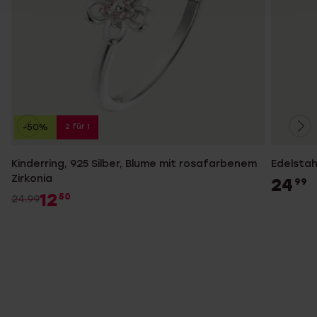
2 für 1
-50%
Kinderring, 925 Silber, Blume mit rosafarbenem
Edelstah
Zirkonia
24
99
12
50
24.99