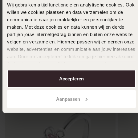
Wij gebruiken altijd functionele en analytische cookies. Ook
willen we cookies plaatsen en data verzamelen om de
communicatie naar jou makkelijker en persoonlijker te
maken. Met deze cookies en data kunnen wij en derde
partijen jouw internetgedrag binnen en buiten onze website
volgen en verzamelen. Hiermee passen wij en derden onze
website, advertenties en communicatie aan jouw interesses
aan. Door op ‘accepteren’ te klikken ga je hiermee akkoord.
Je kunt je voorkeuren altijd weer aanpassen. Lees er meer
Andere kauften auch
over in ons
cookiebeleid
.
Accepteren
Aanpassen