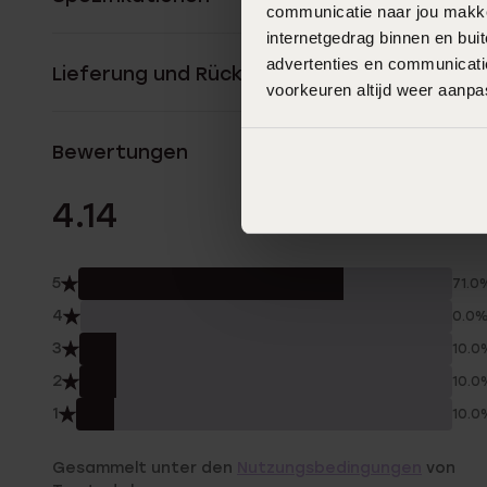
communicatie naar jou makkel
internetgedrag binnen en bu
advertenties en communicatie
Lieferung und Rückgabe
voorkeuren altijd weer aanp
Bewertungen
21 Bewertunge
4.14
5
71.0
4
0.0
3
10.0
2
10.0
1
10.0
Gesammelt unter den
Nutzungsbedingungen
von