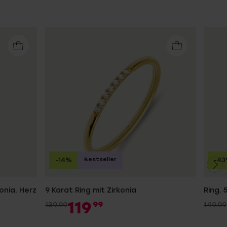
Bestseller
-14%
-4
konia, Herz
9 Karat Ring mit Zirkonia
Ring, 
119
99
139.99
149.99