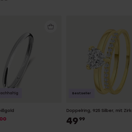
achhaltig
Bestseller
eißgold
Doppelring, 925 Silber, mit Zir
49
00
99