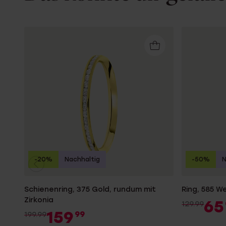
-20%
Nachhaltig
-50%
N
Schienenring, 375 Gold, rundum mit
Ring, 585 W
Zirkonia
65
129.99
159
99
199.99