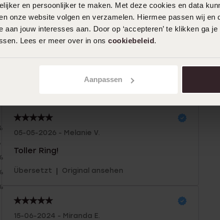
ijker en persoonlijker te maken. Met deze cookies en data kunn
iten onze website volgen en verzamelen. Hiermee passen wij en 
 aan jouw interesses aan. Door op ‘accepteren’ te klikken ga je
assen. Lees er meer over in ons
cookiebeleid
.
Aanpassen
n
Filter
%
05-05-2026 - Melanie V.
%
Toller Ring!
%
|
Übersetzt
Original ansehen
%
%
15-06-2024 - Miranda E.