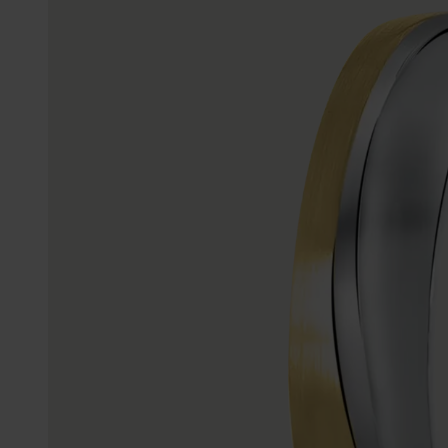
Personalisierter Schmuck
Edelstein
Fußkettchen
Disney
K3
Accessoires