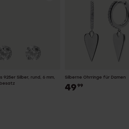
s 925er Silber, rund, 6 mm,
Silberne Ohrringe für Damen
abesatz
49
99