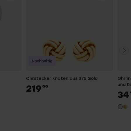
Nachhaltig
Ohrstecker Knoten aus 375 Gold
Ohrrin
und K
219
99
34