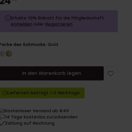
24
Erhalte 10% Rabatt für die Mitgliedschaft
Anmelden
oder
Registrieren
24.99
Ohne Mitgliederrabatt
Farbe des Schmucks:
Gold
22.49
Mit Mitgliederrabatt
In den Warenkorb legen
Lieferzeit beträgt 1-3 Werktage
Kostenloser Versand ab €49
14 Tage kostenlos zurücksenden
Zahlung auf Rechnung