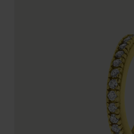
Personalisierter Schmuck
Edelstein
Fußkettchen
Disney
K3
Accessoires