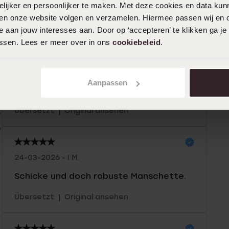
ijker en persoonlijker te maken. Met deze cookies en data kunn
iten onze website volgen en verzamelen. Hiermee passen wij en 
n
Filter
 aan jouw interesses aan. Door op ‘accepteren’ te klikken ga je
assen. Lees er meer over in ons
cookiebeleid
.
0%
13-06-2026 - Clara Z.
%
Aanpassen
Wunderbar!
%
|
Übersetzt
Original ansehen
%
%
24-03-2026 - I M.
Schicke und doch robuste Manschette.
|
Übersetzt
Original ansehen