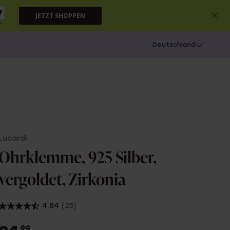
6
JETZT SHOPPEN
c
chießen
Deutschland
Lucardi
Ohrklemme, 925 Silber,
vergoldet, Zirkonia
4.84
(25)
99