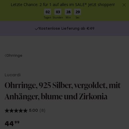
Letzte Chance: 2 für 1 auf alles im SALE* Jetzt shoppen!
02
03
28
29
Tagen
Stunden
Min
Sec
Kostenlose Lieferung ab €49
You
Ohrringe
are
here:
Lucardi
Ohrringe, 925 Silber, vergoldet, mit
Anhänger, blume und Zirkonia
5.00
(8)
44
99