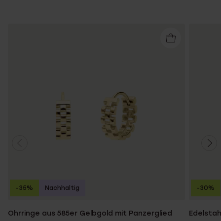
-35%
Nachhaltig
-30%
Ohrringe aus 585er Gelbgold mit Panzerglied
Edelstah