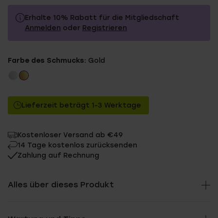
Erhalte 10% Rabatt für die Mitgliedschaft
Anmelden
oder
Registrieren
44.99
Ohne Mitgliederrabatt
Farbe des Schmucks:
Gold
40.49
Mit Mitgliederrabatt
Lieferzeit beträgt 1-3 Werktage
Kostenloser Versand ab €49
14 Tage kostenlos zurücksenden
Zahlung auf Rechnung
Alles über dieses Produkt