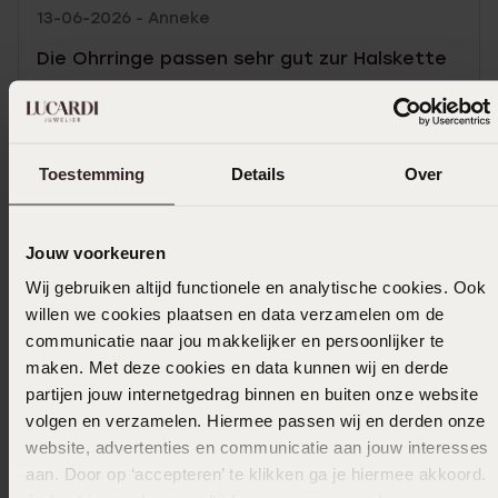
13-06-2026 - Anneke
Die Ohrringe passen sehr gut zur Halskette
|
Übersetzt
Original ansehen
Mehr anzeigen
Toestemming
Details
Over
Jouw voorkeuren
In den Warenkorb legen
Wij gebruiken altijd functionele en analytische cookies. Ook
willen we cookies plaatsen en data verzamelen om de
Das könnte dir gefallen
communicatie naar jou makkelijker en persoonlijker te
maken. Met deze cookies en data kunnen wij en derde
partijen jouw internetgedrag binnen en buiten onze website
volgen en verzamelen. Hiermee passen wij en derden onze
website, advertenties en communicatie aan jouw interesses
aan. Door op ‘accepteren’ te klikken ga je hiermee akkoord.