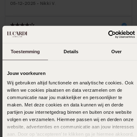
05-12-2025 - Nikki V.
30-11-2025 - Wilbert W.
Schönes Design und saubere Verarbeitung.
Toestemming
Details
Over
|
Übersetzt
Original ansehen
Jouw voorkeuren
Mehr anzeigen
Wij gebruiken altijd functionele en analytische cookies. Ook
willen we cookies plaatsen en data verzamelen om de
communicatie naar jou makkelijker en persoonlijker te
In den Warenkorb legen
maken. Met deze cookies en data kunnen wij en derde
partijen jouw internetgedrag binnen en buiten onze website
volgen en verzamelen. Hiermee passen wij en derden onze
Das könnte dir gefallen
website, advertenties en communicatie aan jouw interesses
aan. Door op ‘accepteren’ te klikken ga je hiermee akkoord.