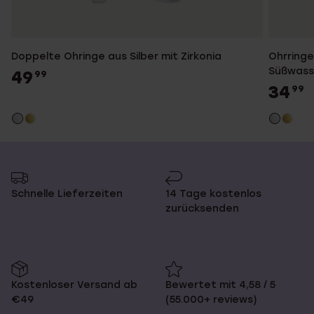
Doppelte Ohringe aus Silber mit Zirkonia
Ohrringe
Süßwass
49
99
34
99
Schnelle Lieferzeiten
14 Tage kostenlos
zurücksenden
Kostenloser Versand ab
Bewertet mit 4,58 / 5
€49
(55.000+ reviews)