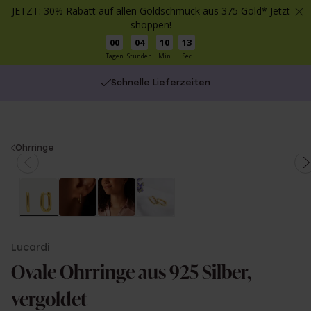
JETZT: 30% Rabatt auf allen Goldschmuck aus 375 Gold* Jetzt
shoppen!
00
04
10
12
Tagen
Stunden
Min
Sec
Schnelle Lieferzeiten
You
Ohrringe
are
here:
Lucardi
Ovale Ohrringe aus 925 Silber,
vergoldet