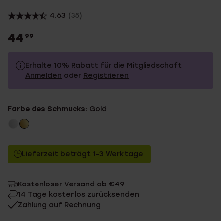
4.63
(35)
44
99
Erhalte 10% Rabatt für die Mitgliedschaft
Anmelden
oder
Registrieren
44.99
Ohne Mitgliederrabatt
Farbe des Schmucks:
Gold
40.49
Mit Mitgliederrabatt
Lieferzeit beträgt 1-3 Werktage
Kostenloser Versand ab €49
14 Tage kostenlos zurücksenden
Zahlung auf Rechnung